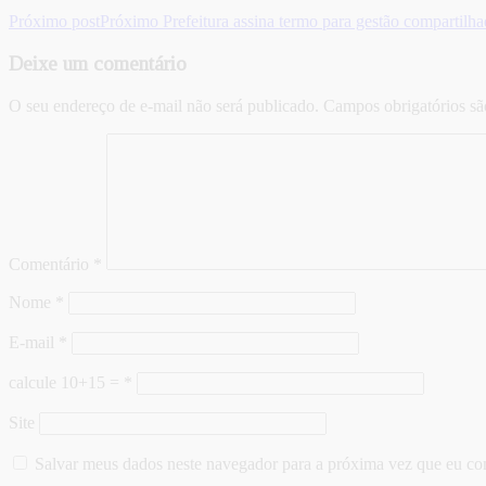
Próximo post
Próximo
Prefeitura assina termo para gestão compartil
Deixe um comentário
O seu endereço de e-mail não será publicado.
Campos obrigatórios s
Comentário
*
Nome
*
E-mail
*
calcule 10+15 =
*
Site
Salvar meus dados neste navegador para a próxima vez que eu co