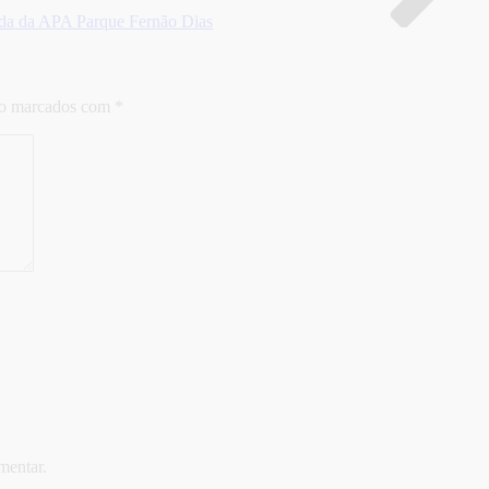
hada da APA Parque Fernão Dias
ão marcados com
*
mentar.