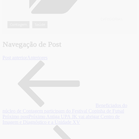
CATEGORIAS
Contagem
Saúde
,
Navegação de Post
Post anterior
Anteriores
Beneficiados do
núcleo de Contagem participam do Festival Copinha de Futsal
Próximo post
Próximo
Antiga UPA JK vai abrigar Centro de
Imagem e Diagnóstico e a Unidade XV