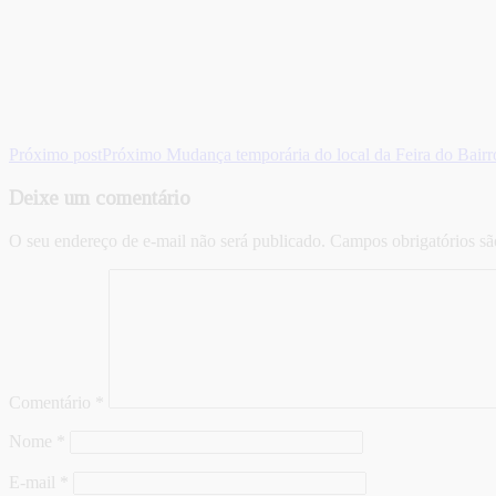
Próximo post
Próximo
Mudança temporária do local da Feira do Bair
Deixe um comentário
O seu endereço de e-mail não será publicado.
Campos obrigatórios s
Comentário
*
Nome
*
E-mail
*