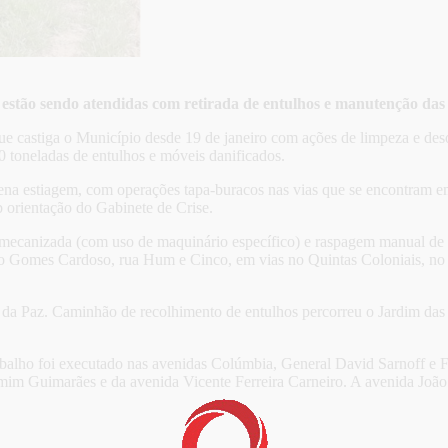
s estão sendo atendidas com retirada de entulhos e manutenção das 
ue castiga o Município desde 19 de janeiro com ações de limpeza e des
 toneladas de entulhos e móveis danificados.
a estiagem, com operações tapa-buracos nas vias que se encontram em 
 orientação do Gabinete de Crise.
 mecanizada (com uso de maquinário específico) e raspagem manual de
ão Gomes Cardoso, rua Hum e Cinco, em vias no Quintas Coloniais, no
a e da Paz. Caminhão de recolhimento de entulhos percorreu o Jardim da
abalho foi executado nas avenidas Colúmbia, General David Sarnoff e Fir
mim Guimarães e da avenida Vicente Ferreira Carneiro. A avenida Joã