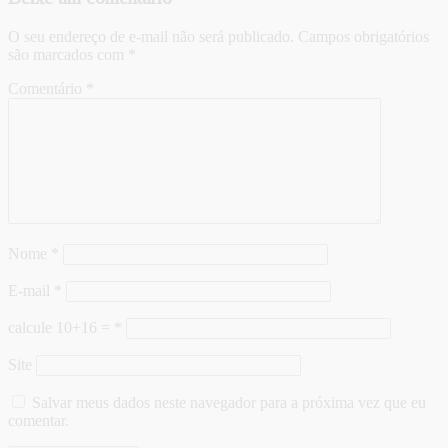
O seu endereço de e-mail não será publicado.
Campos obrigatórios
são marcados com
*
Comentário
*
Nome
*
E-mail
*
calcule 10+16 =
*
Site
Salvar meus dados neste navegador para a próxima vez que eu
comentar.