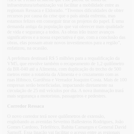
infraestrutura/urbanização vai facilitar a mobilidade entre as
regionais Ressaca e Eldorado. “Tivemos dificuldades de obter
recursos por causa da crise que o país ainda enfrenta, mas
estamos felizes em conseguir tirar os projetos do papel. É uma
demanda antiga da população que vai oferecer mais qualidade
de vida e segurança a todos. As obras irão trazer avanços
significativos e a nossa expectativa é que, com a conclusão das
obras, elas possam atrair novos investimentos para a região”,
enfatizou, na ocasião.
A prefeitura destinará R$ 5 milhões para a requalificação da
VM5, que envolve também o recapeamento de 1,2 quilômetro
da BR-040 até a Alimenta, com duplicação do trecho de 500
metros entre a rotatória da Alimenta e o cruzamento com as
ruas Hibisco, Gardênia e Vereador Joaquim Costa. Mais de 100
empresas serão beneficiadas, impactando diretamente na
circulação de 25 mil veículos por dia. A nova iluminação trará
mais segurança a motoristas, passageiros e pedestres.
Corredor Ressaca
O novo corredor terá nove quilômetros de extensão,
englobando as avenidas Severino Ballesteros Rodrigues, João
Gomes Cardoso, Teleférico, Babita Camargos e General David
Sarnoff. Essa ligação vai facilitar o acesso entre as regionais