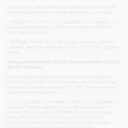
– Rosa (Psol) – atriz e diretora de espetáculos públicos, com
ensino médio completo, sem bens declarados. Vice: Stella.
– Sebastião Pessoa (PCO) – programador de computador, com
ensino médio completo, patrimônio declarado de R$ 8.119.
Vice: Warlei de Assis.
– Wellingto- Silveira (PL) – advogado, com ensino superior
completo, patrimônio declarado de R$ 210 mil. Vice: Sargento
Matias.
Nove parlamentares da ALMG disputam eleições em 2020:
dois de Contagem
Entre os atuais parlamentares da Assembleia Legislativa de
Minas Gerais (ALMG), três deputadas e seis deputados estão
disputando as eleições municipais de 2020, todos visando ao
cargo de prefeita ou prefeito.
Os nove candidatos representam 11,68% dos 77 parlamentares
estaduais. Entre os candidatos, seis estão em seu primeiro
mandato: Bruno Engler (PRTB/Belo Horizonte), Delegada
Sheila (PSL/Juiz de Fora), Delegado Heli Grilo (PSL/
Uberaba), Leninha (PT/ Montes Claros), Professor Irineu
(PSL/ Contagem) e Professor Wendel Mesquita