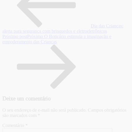
Dia das Crianças:
alerta para segurança com brinquedos e eletroeletrônicos
Próximo post
Próximo
O Boticário estimula a imaginação e
empoderamento das Crianças
Deixe um comentário
O seu endereço de e-mail não será publicado.
Campos obrigatórios
são marcados com
*
Comentário
*