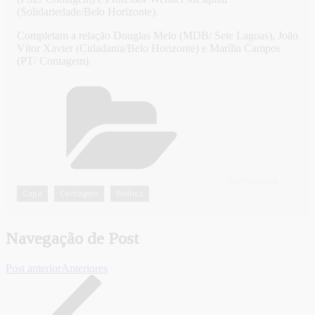
(Solidariedade/Belo Horizonte).
Completam a relação Douglas Melo (MDB/ Sete Lagoas), João
Vítor Xavier (Cidadania/Belo Horizonte) e Marília Campos
(PT/ Contagem).
CATEGORIAS
Capa
Contagem
Política
,
,
Navegação de Post
Post anterior
Anteriores