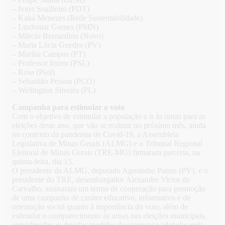
– Ivayr Soalheiro (PDT)
– Kaká Menezes (Rede Sustentabilidade)
– Lindomar Gomes (PMN)
– Márcio Bernardino (Novo)
– Maria Lúcia Guedes (PV)
– Marília Campos (PT)
– Professor Irineu (PSL)
– Rosa (Psol)
– Sebastião Pessoa (PCO)
– Wellington Silveira (PL)
Campanha para estimular o voto
Com o objetivo de estimular a população a ir às urnas para as
eleições deste ano, que vão se realizar no próximo mês, ainda
no contexto da pandemia de Covid-19, a Assembleia
Legislativa de Minas Gerais (ALMG) e o Tribunal Regional
Eleitoral de Minas Gerais (TRE-MG) firmaram parceria, na
quinta-feira, dia 15.
O presidente da ALMG, deputado Agostinho Patrus (PV), e o
presidente do TRE, desembargador Alexandre Victor de
Carvalho, assinaram um termo de cooperação para promoção
de uma campanha de caráter educativo, informativo e de
orientação social quanto à importância do voto, além de
estimular o comparecimento às urnas nas eleições municipais,
consideradas as devidas medidas de segurança adotadas pela