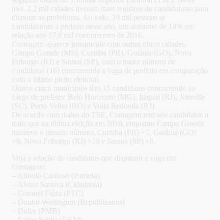
ano, 2,2 mil cidades tiveram mais registros de candidaturas para
disputar as prefeituras. Ao todo, 19 mil pessoas se
candidataram a prefeito neste ano, um aumento de 14% em
relação aos 17,6 mil concorrentes de 2016.
Contagem aparece juntamente com outras cinco cidades,
Campo Grande (MS), Curitiba (PR), Goiânia (GO), Nova
Friburgo (RJ) e Santos (SP), com o maior número de
candidatos (16) concorrendo a vaga de prefeito em comparação
com o último pleito eleitoral.
Outros cinco municípios têm 15 candidatos concorrendo ao
cargo de prefeito: Belo Horizonte (MG), Itaguaí (RJ), Joinville
(SC), Porto Velho (RO) e Volta Redonda (RJ).
De acordo com dados do TSE, Contagem tem seis candidatos a
mais que na última eleição em 2016, enquanto Campo Grande
manteve o mesmo número, Curitiba (PR) +7, Goiânia (GO)
+9, Nova Friburgo (RJ) +10 e Santos (SP) +8.
Veja a relação de candidatos que disputam a vaga em
Contagem:
– Alfredo Cardoso (Patriota)
– Alvear Saraiva (Cidadania)
– Coronel Fiúza (PTC)
– Doutor Wellington (Republicanos)
– Dulce (PMB)
– Felipe Saliba (DEM)