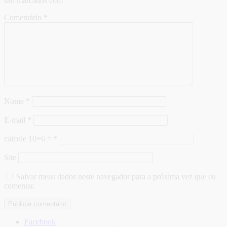
são marcados com
*
Comentário
*
Nome
*
E-mail
*
calcule 10+6 =
*
Site
Salvar meus dados neste navegador para a próxima vez que eu
comentar.
Facebook