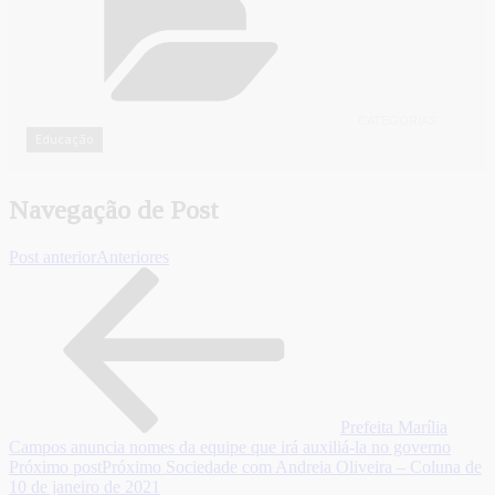
CATEGORIAS
Educação
Navegação de Post
Post anterior
Anteriores
Prefeita Marília
Campos anuncia nomes da equipe que irá auxiliá-la no governo
Próximo post
Próximo
Sociedade com Andreia Oliveira – Coluna de
10 de janeiro de 2021