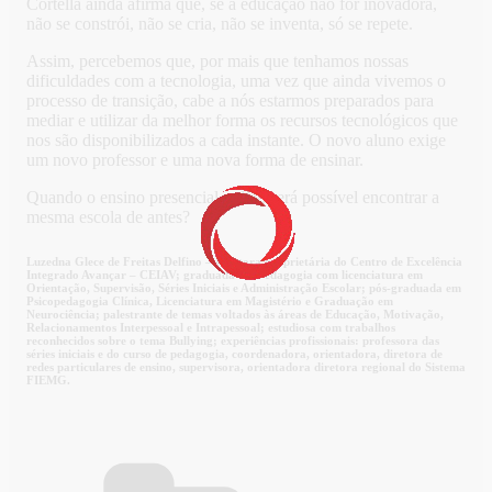
Cortella ainda afirma que, se a educação não for inovadora,
não se constrói, não se cria, não se inventa, só se repete.
Assim, percebemos que, por mais que tenhamos nossas
dificuldades com a tecnologia, uma vez que ainda vivemos o
processo de transição, cabe a nós estarmos preparados para
mediar e utilizar da melhor forma os recursos tecnológicos que
nos são disponibilizados a cada instante. O novo aluno exige
um novo professor e uma nova forma de ensinar.
Quando o ensino presencial voltar, será possível encontrar a
mesma escola de antes?
Luzedna Glece de Freitas Delfino – Diretora proprietária do Centro de Excelência
Integrado Avançar – CEIAV; graduada em Pedagogia com licenciatura em
Orientação, Supervisão, Séries Iniciais e Administração Escolar; pós-graduada em
Psicopedagogia Clínica, Licenciatura em Magistério e Graduação em
Neurociência; palestrante de temas voltados às áreas de Educação, Motivação,
Relacionamentos Interpessoal e Intrapessoal; estudiosa com trabalhos
reconhecidos sobre o tema Bullying; experiências profissionais: professora das
séries iniciais e do curso de pedagogia, coordenadora, orientadora, diretora de
redes particulares de ensino, supervisora, orientadora diretora regional do Sistema
FIEMG.