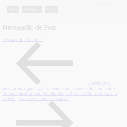
CATEGORIAS
Capa
Contagem
Saúde
,
,
Navegação de Post
Post anterior
Anteriores
Comércios e
serviços amargam o pior momento na pandemia do coronavírus
Próximo post
Próximo
Floratta Simple Love: O Boticário faz um
convite para viver o simples do amor