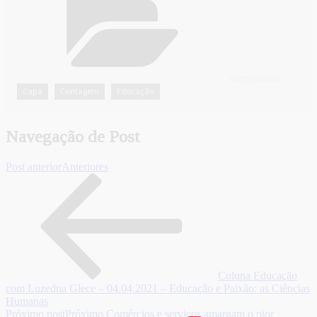
CATEGORIAS
Capa
Contagem
Educação
,
,
Navegação de Post
Post anterior
Anteriores
Coluna Educação
com Luzedna Glece – 04.04.2021 – Educação e Paixão: as Ciências
Humanas
Próximo post
Próximo
Comércios e serviços amargam o pior