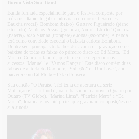
Buena Vista Soul Band
Banda formada especialmente para o festival composta por
músicos altamente gabaritados na cena musical. São eles:
Bauxita (vocal), Bombom (baixo), Gustavo Figueiredo (piano
e teclado), Vinícius Pessoa (guitarra), André “Limão” Queiroz
(bateria), João Vianna (trompete) e Jonas (saxofone). A banda
terá como convidado especial o baixista carioca Bombom.
Dentre seus principais trabalhos destacam-se a gravação como
baixista de todas as faixas do primeiro disco do Ed Motta, “Ed
Motta e Conexão Japeri”, que tem em seu repertório os
sucessos “Manuel” e “Vamos Dançar”. Este disco contém duas
faixas de autoria do Bombom, “Solução” e “Um Love”, em
parceria com Ed Motta e Fábio Fonseca.
Sua canção “O Paraíso”, foi tema de abertura da série
Malhação e “Tão Linda”, na trilha sonora da novela Quatro por
Quatro (TV Globo). “Marina Lima”, “Patrícia Marx” e “Ed
Motta”, foram alguns intérpretes que gravaram composições de
sua autoria.