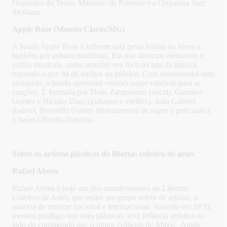
Orquestra do Teatro Massimo de Palermo e a Orquestra Jazz
Siciliana.
Apple Rose (Montes Claros/MG)
A banda Apple Rose é influenciada pelas lendas do blues e
também por artistas modernos. Ela une diversos elementos e
estilos musicais, assim mantém seu foco na arte da música,
trazendo o que há de melhor ao público. Com instrumental bem
arranjado, a banda apresenta versões super criativas para as
canções. É formada por Thais Zampieroni (vocal), Gustavo
Gomes e Nicolas Dias, (guitarras e violões), João Gabriel
(baixo), Bernardo Gomes (instrumentos de sopro e percussão)
e Isaías Oliveira (bateria).
Sobre os artistas plásticos do libertas coletivo de artes
Rafael Abreu
Rafael Abreu é hoje um dos coordenadores do Libertas
Coletivo de Artes, que reúne um grupo seleto de artistas, a
maioria de renome nacional e internacional. Nascido em 1976,
menino prodígio nas artes plásticas, teve Infância artística ao
lado do consagrado pai, o pintor Gilberto de Abreu. Ainda