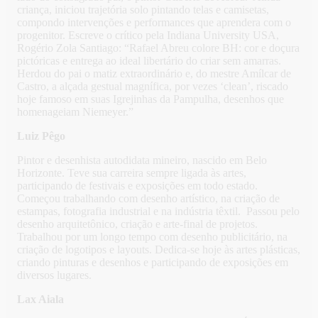
criança, iniciou trajetória solo pintando telas e camisetas,
compondo intervenções e performances que aprendera com o
progenitor. Escreve o crítico pela Indiana University USA,
Rogério Zola Santiago: “Rafael Abreu colore BH: cor e doçura
pictóricas e entrega ao ideal libertário do criar sem amarras.
Herdou do pai o matiz extraordinário e, do mestre Amílcar de
Castro, a alçada gestual magnífica, por vezes ‘clean’, riscado
hoje famoso em suas Igrejinhas da Pampulha, desenhos que
homenageiam Niemeyer.”
Luiz Pêgo
Pintor e desenhista autodidata mineiro, nascido em Belo
Horizonte. Teve sua carreira sempre ligada às artes,
participando de festivais e exposições em todo estado.
Começou trabalhando com desenho artístico, na criação de
estampas, fotografia industrial e na indústria têxtil. Passou pelo
desenho arquitetônico, criação e arte-final de projetos.
Trabalhou por um longo tempo com desenho publicitário, na
criação de logotipos e layouts. Dedica-se hoje às artes plásticas,
criando pinturas e desenhos e participando de exposições em
diversos lugares.
Lax Aiala