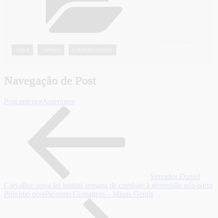
CATEGORIAS
Capa
Cultura
Entretenimento
,
,
Navegação de Post
Post anterior
Anteriores
Vereador Daniel
Carvalho: nova lei institui semana de combate à depressão pós-parto
Próximo post
Próximo
Contagem – Minas Gerais