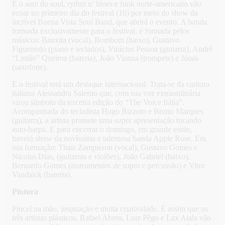
E o som do soul, rythm n’ blues e funk norte-americano vão
ecoar no primeiro dia do festival (16) por meio do show da
incrível Buena Vista Soul Band, que abrirá o evento. A banda,
formada exclusivamente para o festival, é formada pelos
músicos: Bauxita (vocal), Bombom (baixo), Gustavo
Figueiredo (piano e teclados), Vinícius Pessoa (guitarra), André
“Limão” Queiroz (bateria), João Vianna (trompete) e Jonas
(saxofone).
E o festival terá um destaque internacional. Trata-se da cantora
italiana Alessandra Salerno que, com sua voz extraordinária
virou símbolo da terceira edição do “The Voice Itália”.
Acompanhada do tecladista Hugo Bizzoto e Bruno Marques
(guitarra), a artista promete uma super apresentação tocando
auto-harpa. E para encerrar o domingo, em grande estilo,
haverá show da novíssima e talentosa banda Apple Rose. Em
sua formação: Thais Zampieron (vocal), Gustavo Gomes e
Nicolas Dias, (guitarras e violões), João Gabriel (baixo),
Bernardo Gomes (instrumentos de sopro e percussão) e Vitor
Vandaick (bateria).
Pintura
Pincel na mão, inspiração e muita criatividade. É assim que os
três artistas plásticos, Rafael Abreu, Luiz Pêgo e Lax Aiala vão