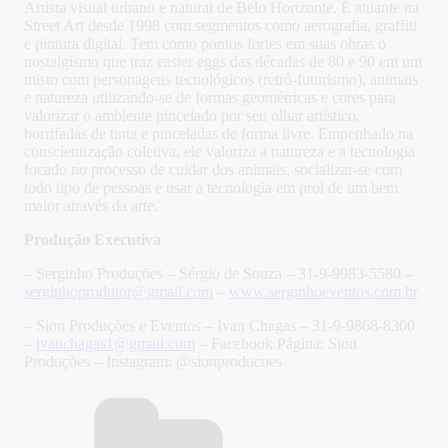
Artista visual urbano e natural de Belo Horizonte. É atuante na
Street Art desde 1998 com segmentos como aerografia, graffiti
e pintura digital. Tem como pontos fortes em suas obras o
nostalgismo que traz easter eggs das décadas de 80 e 90 em um
misto com personagens tecnológicos (retrô-futurismo), animais
e natureza utilizando-se de formas geométricas e cores para
valorizar o ambiente pincelado por seu olhar artístico,
borrifadas de tinta e pinceladas de forma livre. Empenhado na
conscientização coletiva, ele valoriza a natureza e a tecnologia
focado no processo de cuidar dos animais, socializar-se com
todo tipo de pessoas e usar a tecnologia em prol de um bem
maior através da arte.
Produção Executiva
– Serginho Produções – Sérgio de Souza – 31-9-9983-5580 –
serginhoprodutor@gmail.com
–
www.serginhoeventos.com.br
– Sion Produções e Eventos – Ivan Chagas – 31-9-9868-8300
–
ivanchagas1@gmail.com
– Facebook Página: Sion
Produções – Instagram: @sionproducoes