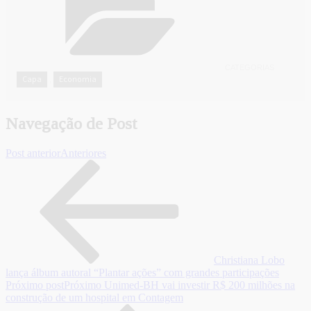
CATEGORIAS
Capa
Economia
,
Navegação de Post
Post anterior
Anteriores
Christiana Lobo
lança álbum autoral “Plantar ações” com grandes participações
Próximo post
Próximo
Unimed-BH vai investir R$ 200 milhões na
construção de um hospital em Contagem