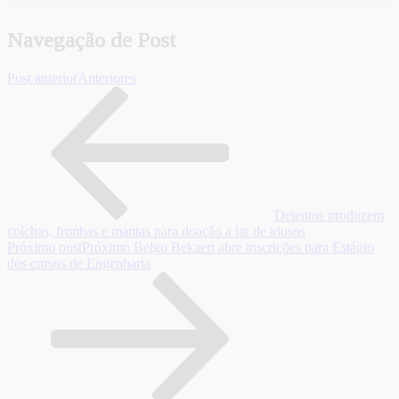
Navegação de Post
Post anterior
Anteriores
Detentos produzem
colchas, fronhas e mantas para doação a lar de idosos
Próximo post
Próximo
Belgo Bekaert abre inscrições para Estágio
dos cursos de Engenharia