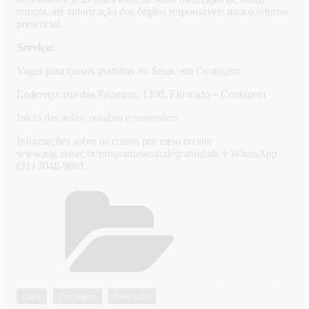
remota, até autorização dos órgãos responsáveis para o retorno
presencial.
Serviço:
Vagas para cursos gratuitos no Senac em Contagem
Endereço: rua das Paineiras, 1300, Eldorado – Contagem
Início das aulas: outubro e novembro
Informações sobre os cursos por meio do site
www.mg.senac.br/programasenacdegratuidade e WhatsApp
(31) 3048-9801.
CATEGORIAS
Capa
Contagem
Educação
,
,