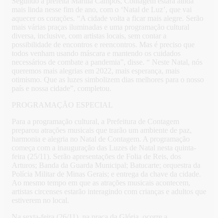
Segundo a prefeita Marília Campos, Contagem estará ainda
mais linda nesse fim de ano, com o ‘Natal de Luz’, que vai
aquecer os corações. “A cidade volta a ficar mais alegre. Serão
mais várias praças iluminadas e uma programação cultural
diversa, inclusive, com artistas locais, sem contar a
possibilidade de encontros e reencontros. Mas é preciso que
todos venham usando máscara e mantendo os cuidados
necessários de combate a pandemia”, disse. “ Neste Natal, nós
queremos mais alegrias em 2022, mais esperança, mais
otimismo. Que as luzes simbolizem dias melhores para o nosso
país e nossa cidade”, completou.
PROGRAMAÇÃO ESPECIAL
Para a programação cultural, a Prefeitura de Contagem
preparou atrações musicais que trarão um ambiente de paz,
harmonia e alegria no Natal de Contagem. A programação
começa com a inauguração das Luzes de Natal nesta quinta-
feira (25/11). Serão apresentações de Folia de Reis, dos
Arturos; Banda da Guarda Municipal; Batucarte; orquestra da
Polícia Militar de Minas Gerais; e entrega da chave da cidade.
Ao mesmo tempo em que as atrações musicais acontecem,
artistas circenses estarão interagindo com crianças e adultos que
estiverem no local.
Na sexta-feira (26/11), na praça da Glória, ocorre a