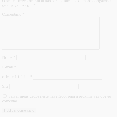
O seu endereço de e-mail não será publicado.
Campos obrigatórios
são marcados com
*
Comentário
*
Nome
*
E-mail
*
calcule 10+17 =
*
Site
Salvar meus dados neste navegador para a próxima vez que eu
comentar.