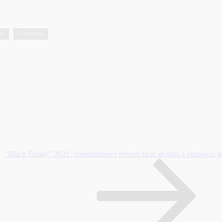
em
Economia
,
“Black Friday” 2021: consumidores devem ficar atentos a possíveis g