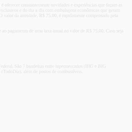
 é oferecer constantemente novidades e experiências que façam as
o, exclusivos e do dia a dia com embalagens econômicas que geram
io. O valor da anuidade, R$ 75,00, é rapidamente compensado pela
ante ao pagamento de uma taxa anual no valor de R$ 75,00. Caso seja
 Federal. São 7 bandeiras entre hipermercados (BIG e BIG
 (TodoDia), além de postos de combustíveis.