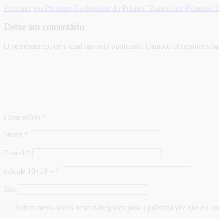
Próximo post
Próximo
Ganhadores do Prêmio “Zumbi dos Palmares 2
Deixe um comentário
O seu endereço de e-mail não será publicado.
Campos obrigatórios s
Comentário
*
Nome
*
E-mail
*
calcule 10+19 =
*
Site
Salvar meus dados neste navegador para a próxima vez que eu co