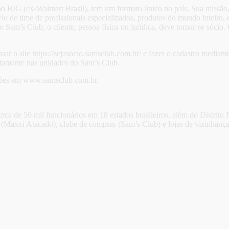
po BIG (ex-Walmart Brasil), tem um formato único no país. Sua missão,
eio de time de profissionais especializados, produtos do mundo inteir
lo Sam’s Club, o cliente, pessoa física ou jurídica, deve tornar-se sóc
cessar o site https://sejasocio.samsclub.com.br/ e fazer o cadastro medi
retamente nas unidades do Sam’s Club.
rmações em www.samsclub.com.br.
ca de 50 mil funcionários em 18 estados brasileiros, além do Distrito
Maxxi Atacado), clube de compras (Sam’s Club) e lojas de vizinhança