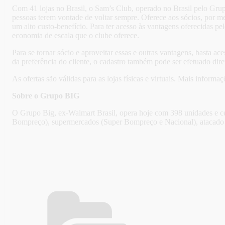
Com 41 lojas no Brasil, o Sam’s Club, operado no Brasil pelo Gru
pessoas terem vontade de voltar sempre. Oferece aos sócios, por m
um alto custo-benefício. Para ter acesso às vantagens oferecidas pe
economia de escala que o clube oferece.
Para se tornar sócio e aproveitar essas e outras vantagens, basta a
da preferência do cliente, o cadastro também pode ser efetuado di
As ofertas são válidas para as lojas físicas e virtuais. Mais info
Sobre o Grupo BIG
O Grupo Big, ex-Walmart Brasil, opera hoje com 398 unidades e cer
Bompreço), supermercados (Super Bompreço e Nacional), atacado (