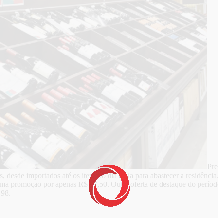
Pre
 desde importados até os itens do dia a dia para abastecer a residênc
ma promoção por apenas R$ 27,50. Outra oferta de destaque do períod
,98.