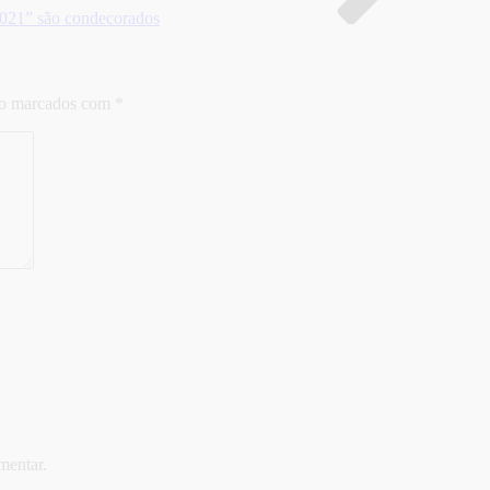
021” são condecorados
ão marcados com
*
mentar.