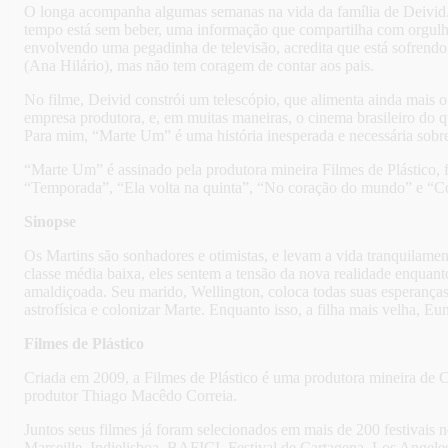
O longa acompanha algumas semanas na vida da família de Deivid. 
tempo está sem beber, uma informação que compartilha com orgulho
envolvendo uma pegadinha de televisão, acredita que está sofrend
(Ana Hilário), mas não tem coragem de contar aos pais.
No filme, Deivid constrói um telescópio, que alimenta ainda mais 
empresa produtora, e, em muitas maneiras, o cinema brasileiro do q
Para mim, “Marte Um” é uma história inesperada e necessária sobre 
“Marte Um” é assinado pela produtora mineira Filmes de Plástico,
“Temporada”, “Ela volta na quinta”, “No coração do mundo” e “Co
Sinopse
Os Martins são sonhadores e otimistas, e levam a vida tranquilamen
classe média baixa, eles sentem a tensão da nova realidade enquant
amaldiçoada. Seu marido, Wellington, coloca todas suas esperanças
astrofísica e colonizar Marte. Enquanto isso, a filha mais velha, Eun
Filmes de Plástico
Criada em 2009, a Filmes de Plástico é uma produtora mineira de C
produtor Thiago Macêdo Correia.
Juntos seus filmes já foram selecionados em mais de 200 festivai
Marseille, Indielisboa, BAFICI, Festival de Cartagena, Los Angele