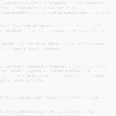
 Latão de teatro) é porteiro em um prédio de elite, e há um bom
 “Segunda Chamada”) é a matriarca que, depois de um incidente
ião), que pretende se mudar para um apartamento com sua namorada
ente.” “Eu me vejo ali, vejo minha família, minha gente, minha
as dificuldades que enfrentamos, somos capazes de ver além disso.
s, em 2009, e que tem em sua filmografia longas premiados como
nes, Roterdã, Brasília e Tiradentes.
eleição de um presidente de extrema-direita. Uma família negra de
 de um encontro inesperado que a deixa em dúvida se foi
companha a ambição do pai com relutância, pois sonha em estudar
está na hora de sair de casa.
é Novais Oliveira, Gabriel Martins, Maurílio Martins e pelo
estival de Cinema de Locarno, Festival de Rotterdam, FID
Cinema de Tiradentes, ganhando mais de 50 prêmios.