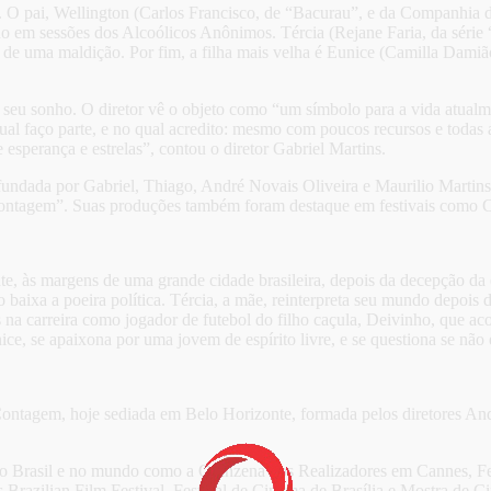
O pai, Wellington (Carlos Francisco, de “Bacurau”, e da Companhia do
 em sessões dos Alcoólicos Anônimos. Tércia (Rejane Faria, da série
o de uma maldição. Por fim, a filha mais velha é Eunice (Camilla Dam
o seu sonho. O diretor vê o objeto como “um símbolo para a vida atualm
ual faço parte, e no qual acredito: mesmo com poucos recursos e todas 
esperança e estrelas”, contou o diretor Gabriel Martins.
 fundada por Gabriel, Thiago, André Novais Oliveira e Maurilio Martin
ntagem”. Suas produções também foram destaque em festivais como Can
te, às margens de uma grande cidade brasileira, depois da decepção da 
o baixa a poeira política. Tércia, a mãe, reinterpreta seu mundo depois
 na carreira como jogador de futebol do filho caçula, Deivinho, que a
ice, se apaixona por uma jovem de espírito livre, e se questiona se não 
ontagem, hoje sediada em Belo Horizonte, formada pelos diretores Andr
s no Brasil e no mundo como a Quinzena dos Realizadores em Cannes, F
s Brazilian Film Festival, Festival de Cinema de Brasília e Mostra de 