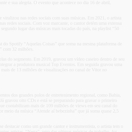
nte e sua alegria. O evento que acontece no dia 16 de abril,
iralizou nas redes sociais com suas músicas. Em 2021, o artista
nas redes sociais. Com voz marcante, o cantor detém uma extensa
egundo lugar das músicas mais tocadas do país, na playlist “50
t do Spotify “Aquelas Coisas” que soma na mesma plataforma de
” com 32 milhões.
trelas do segmento. Em 2019, gravou um vídeo caseiro dentro de seu
 integrar a produtora musical Top Eventos. Em seguida gravou uma
 mais de 13 milhões de visualizações no canal de Vitor no
ventos dos grandes polos de entretenimento regional, como Bahia,
Já gravou oito CDs e está se preparando para gravar o primeiro
que contabilizam mais de 109 milhões de views em seu canal do
or meio da música “Atende aí bebezinha” que já soma quase 2,5
e destacar como um grande cantor e instrumentista, o artista tem o
ntes artistas. “Nega”, uma das ultimas músicas de trabalho, foi