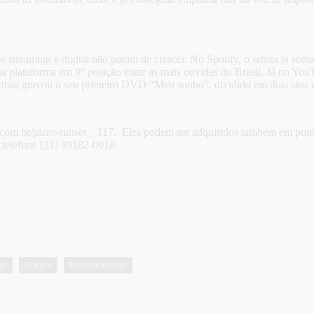
e streaming e digital não param de crescer. No Spotify, o artista já s
lataforma em 9° posição entre as mais ouvidas do Brasil. Já no You
rtista gravou o seu primeiro DVD “Meu sonho”, dividido em dois atos 
ton.com.br/pizro-sunset__117. Eles podem ser adquiridos também em po
 telefone (31) 99182-0018.
em
Cultura
Entretenimento
,
,