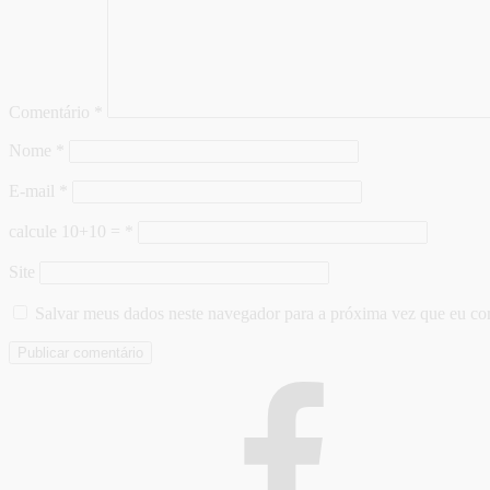
Comentário
*
Nome
*
E-mail
*
calcule 10+10 =
*
Site
Salvar meus dados neste navegador para a próxima vez que eu co