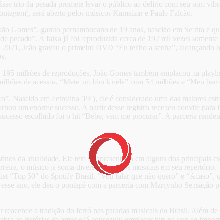
se trio da pesada promete levar o público ao delírio com seu som vibra
Contagem), será aberto pelos músicos Kamaizar e Paulo Falcão.
o Gomes”, garoto pernambucano de 19 anos, nascido em Serrita e que v
e pecado”. A faixa já foi reproduzida cerca de 192 mil vezes somente 
m 2021, João gravou o primeiro DVD “Eu tenho a senha”, alcançando o s
os.
 195 milhões de reproduções, João Gomes também emplacou na playlis
 milhões de acessos, “Mete um block nele” com 54 milhões e “Meu bem
iro”. Nascido em Petrolina (PE), ele é considerado uma das maiores es
ornou um enorme sucesso. A partir desse registro recebeu convite para
ucesso escolhido foi o hit “Bebe, vem me procurar”. A parceria rendeu
tinos da atualidade. Ele tem se apresentado em alguns dos principais e
eira, o músico já soma diversos sucessos musicais em seu repertório. 
t “Top 50″ do Spotify Brasil, “Vou falar que não quero” e “Acaso”, 
 esse ano, ele deu o pontapé com a parceria com Marcynho Sensação p
 reacende a tradição do forró nas paradas musicais do Brasil. Além de s
bra as histórias de amor e já conseguiu emplacar hits na voz de importa