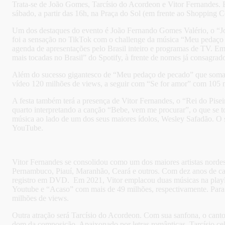
Trata-se de João Gomes, Tarcísio do Acordeon e Vitor Fernandes. Es
sábado, a partir das 16h, na Praça do Sol (em frente ao Shopping 
Um dos destaques do evento é João Fernando Gomes Valério, o “Joã
foi a sensação no TikTok com o challenge da música “Meu pedaço d
agenda de apresentações pelo Brasil inteiro e programas de TV. E
mais tocadas no Brasil” do Spotify, à frente de nomes já consagrad
Além do sucesso gigantesco de “Meu pedaço de pecado” que soma
vídeo 120 milhões de views, a seguir com “Se for amor” com 105
A festa também terá a presença de Vitor Fernandes, o “Rei do Pise
quarto interpretando a canção “Bebe, vem me procurar”, o que se t
música ao lado de um dos seus maiores ídolos, Wesley Safadão. O s
YouTube.
Vitor Fernandes se consolidou como um dos maiores artistas nordes
Pernambuco, Piauí, Maranhão, Ceará e outros. Com dez anos de carr
registro em DVD. Em 2021, Vitor emplacou duas músicas na playlis
Youtube e “Acaso” com mais de 49 milhões, respectivamente. Para
milhões de views.
Outra atração será Tarcísio do Acordeon. Com sua sanfona, o cantor
dom da composição. Apaixonado por letras românticas, Tarcísio cele