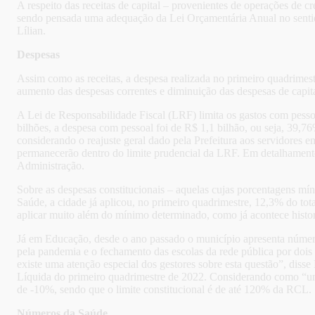
A respeito das receitas de capital – provenientes de operações de cr
sendo pensada uma adequação da Lei Orçamentária Anual no sentido
Lílian.
Despesas
Assim como as receitas, a despesa realizada no primeiro quadrime
aumento das despesas correntes e diminuição das despesas de capit
A Lei de Responsabilidade Fiscal (LRF) limita os gastos com pes
bilhões, a despesa com pessoal foi de R$ 1,1 bilhão, ou seja, 39,7
considerando o reajuste geral dado pela Prefeitura aos servidores 
permanecerão dentro do limite prudencial da LRF. Em detalhamen
Administração.
Sobre as despesas constitucionais – aquelas cujas porcentagens 
Saúde, a cidade já aplicou, no primeiro quadrimestre, 12,3% do to
aplicar muito além do mínimo determinado, como já acontece histo
Já em Educação, desde o ano passado o município apresenta núme
pela pandemia e o fechamento das escolas da rede pública por dois 
existe uma atenção especial dos gestores sobre esta questão”, disse
Líquida do primeiro quadrimestre de 2022. Considerando como “uma
de -10%, sendo que o limite constitucional é de até 120% da RCL.
Números da Saúde