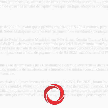
édito (empréstimos), alienação de bens e transferência de capital – , a r
 de ajustar as receitas de capital, para que ela fique adequada ao co
stre de 2022 foi maior que a prevista em 9%: de R$ 496,4 milhões, pa
al. Sobre as despesas com pessoal (pagamento de servidores), Contagem
soal do Poder Executivo Municipal em 54% da sua Receita Corrente Lí
6% da RCL, abaixo do limite estipulado pela lei. Lílian chamou atenção,
em primeiro de maio deste ano, resultados que serão percebidos apenas 
to, o gasto com a folha de pagamento é de R$ 302,1 milhões, sendo 3
mínimas são determinadas pela Constituição Federal e abrangem as áre
tal do montante de transferências e impostos, e o mínimo constituciona
ricamente.
ros abaixo do investimento mínimo, que é de 25%. Em 2021, foram in
anos seguidos. Neste ano, o remanescente (8%) deverá ser investido. De
 Lílian, projetando que o mínimo constitucional deverá ser cumprido at
 situação confortável”, a auditora-geral explicou que a percentagem, 