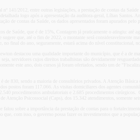
nº 141/2012, entre outras legislações, a prestação de contas da Saúde 
etalhada logo após a apresentação da auditora-geral, Lílian Santos. An
stação de contas da Saúde, os dados apresentados foram apurados pelo 
os de Saúde, que é de 15%, Contagem já praticamente o atingiu: até a
e sugere que, até o fim de 2022, o montante será consideravelmente ma
, no final do ano, seguramente, estará acima do nível constitucional,
ewton destacou uma qualidade importante do município, que é a de man
ou seja, servidores cujos direitos trabalhistas são devidamente resguard
 somente este ano, dois cursos já foram ofertados, sendo um de “Fiscal
de 830, sendo a maioria de consultórios privados. A Atenção Básica (
 dos postos foram 117.066. As visitas domiciliares dos agentes comuni
.540 procedimentos ambulatoriais e 2.685 procedimentos cirúrgicos. 
 de Atenção Psicossocial (Caps), dos 15.342 atendimentos, somente se
 falou sobre a importância da prestação de contas para o fortaleciment
o que, com isso, o governo possa fazer os investimentos que a populaçã