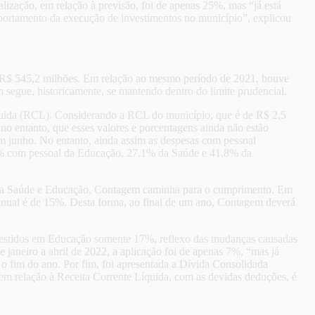
ealização, em relação à previsão, foi de apenas 25%, mas “já está
mportamento da execução de investimentos no município”, explicou
ra R$ 545,2 milhões. Em relação ao mesmo período de 2021, houve
 segue, historicamente, se mantendo dentro do limite prudencial.
quida (RCL). Considerando a RCL do município, que é de R$ 2,5
 no entanto, que esses valores e porcentagens ainda não estão
em junho. No entanto, ainda assim as despesas com pessoal
1% com pessoal da Educação, 27,1% da Saúde e 41,8% da
as da Saúde e Educação, Contagem caminha para o cumprimento. Em
l anual é de 15%. Desta forma, ao final de um ano, Contagem deverá
vestidos em Educação somente 17%, reflexo das mudanças causadas
 janeiro a abril de 2022, a aplicação foi de apenas 7%, “mas já
é o fim do ano. Por fim, foi apresentada a Dívida Consolidada
em relação à Receita Corrente Líquida, com as devidas deduções, é