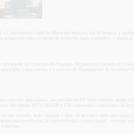
, a Controladoria Geral do Município realizou, dia 26 demaio, a audiên
as acontecem todos os meses de fevereiro, maio e setembro, é aberta ao 
ho, presidente da Comissão de Finanças, Orçamento e Tomada de Contas
o município, Lílian Santos, e o assessor de Planejamento da Secretari
ceitas correntes arrecadadas. Da previsão de R$ 890,6 milhões, foram re
correntes. Os tributos IPTU, ISSQN e ITBI superaram a expectativa de ar
do ano passado, fruto, segundo Lílian, do incentivo dado para pagame
osto para residências. As transferências constitucionais – recursos pro
o previsto.