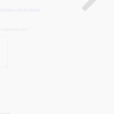
terna para vaga ao Senado
ão marcados com
*
mentar.