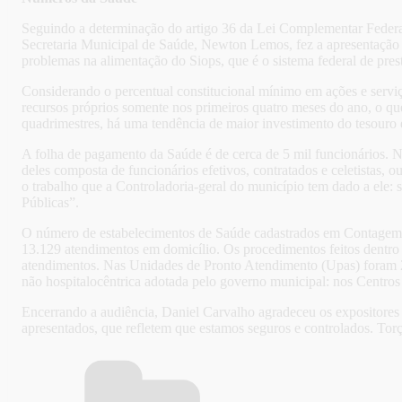
Seguindo a determinação do artigo 36 da Lei Complementar Federal 
Secretaria Municipal de Saúde, Newton Lemos, fez a apresentação d
problemas na alimentação do Siops, que é o sistema federal de pre
Considerando o percentual constitucional mínimo em ações e serviç
recursos próprios somente nos primeiros quatro meses do ano, o qu
quadrimestres, há uma tendência de maior investimento do tesouro e
A folha de pagamento da Saúde é de cerca de 5 mil funcionários. N
deles composta de funcionários efetivos, contratados e celetistas, 
o trabalho que a Controladoria-geral do município tem dado a ele:
Públicas”.
O número de estabelecimentos de Saúde cadastrados em Contagem é 
13.129 atendimentos em domicílio. Os procedimentos feitos dentro
atendimentos. Nas Unidades de Pronto Atendimento (Upas) foram 2
não hospitalocêntrica adotada pelo governo municipal: nos Centros
Encerrando a audiência, Daniel Carvalho agradeceu os expositores e
apresentados, que refletem que estamos seguros e controlados. Torç