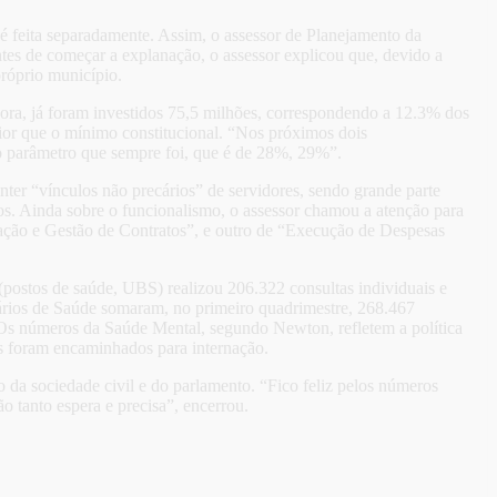
é feita separadamente. Assim, o assessor de Planejamento da
tes de começar a explanação, o assessor explicou que, devido a
próprio município.
gora, já foram investidos 75,5 milhões, correspondendo a 12.3% dos
ior que o mínimo constitucional. “Nos próximos dois
 no parâmetro que sempre foi, que é de 28%, 29%”.
ter “vínculos não precários” de servidores, sendo grande parte
ados. Ainda sobre o funcionalismo, o assessor chamou a atenção para
ização e Gestão de Contratos”, e outro de “Execução de Despesas
postos de saúde, UBS) realizou 206.322 consultas individuais e
tários de Saúde somaram, no primeiro quadrimestre, 268.467
Os números da Saúde Mental, segundo Newton, refletem a política
is foram encaminhados para internação.
o da sociedade civil e do parlamento. “Fico feliz pelos números
o tanto espera e precisa”, encerrou.