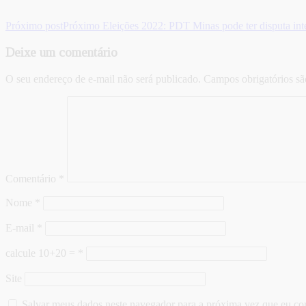
Próximo post
Próximo
Eleições 2022: PDT Minas pode ter disputa in
Deixe um comentário
O seu endereço de e-mail não será publicado.
Campos obrigatórios s
Comentário
*
Nome
*
E-mail
*
calcule 10+20 =
*
Site
Salvar meus dados neste navegador para a próxima vez que eu co