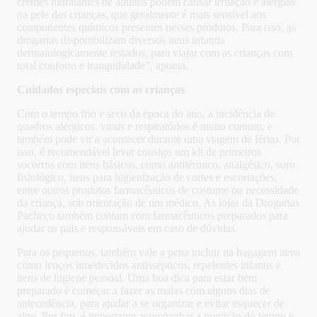
cremes hidratantes de adultos podem causar irritação e alergias
na pele das crianças, que geralmente é mais sensível aos
componentes químicos presentes nesses produtos. Para isso, as
drogarias disponibilizam diversos itens infantis
dermatologicamente testados, para viajar com as crianças com
total conforto e tranquilidade”, aponta.
Cuidados especiais com as crianças
Com o tempo frio e seco da época do ano, a incidência de
quadros alérgicos, virais e respiratórios é muito comum, e
também pode vir a acontecer durante uma viagem de férias. Por
isso, é recomendável levar consigo um kit de primeiros
socorros com itens básicos, como antitérmico, analgésico, soro
fisiológico, itens para higienização de cortes e escoriações,
entre outros produtos farmacêuticos de costume ou necessidade
da criança, sob orientação de um médico. As lojas da Drogarias
Pacheco também contam com farmacêuticos preparados para
ajudar os pais e responsáveis em caso de dúvidas.
Para os pequenos, também vale a pena incluir na bagagem itens
como lenços umedecidos antissépticos, repelentes infantis e
itens de higiene pessoal. Uma boa dica para estar bem
preparado é começar a fazer as malas com alguns dias de
antecedência, para ajudar a se organizar e evitar esquecer de
algo. Por fim, é importante acompanhar a previsão do tempo e