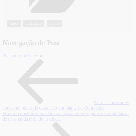
CATEGORIAS
Capa
Educação
Saúde
,
,
Navegação de Post
Post anterior
Anteriores
Patrus Transportes
apresenta plano de expansão em planta de Contagem
Próximo post
Próximo
Câmara aprova novo regime de contratação
de pessoal da rede de urgência