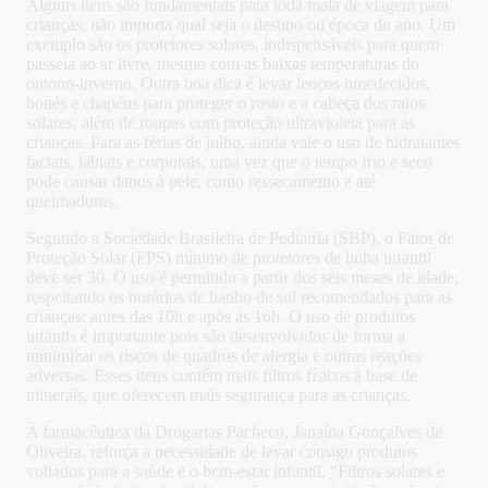
Alguns itens são fundamentais para toda mala de viagem para
crianças, não importa qual seja o destino ou época do ano. Um
exemplo são os protetores solares, indispensáveis para quem
passeia ao ar livre, mesmo com as baixas temperaturas do
outono-inverno. Outra boa dica é levar lenços umedecidos,
bonés e chapéus para proteger o rosto e a cabeça dos raios
solares, além de roupas com proteção ultravioleta para as
crianças. Para as férias de julho, ainda vale o uso de hidratantes
faciais, labiais e corporais, uma vez que o tempo frio e seco
pode causar danos à pele, como ressecamento e até
queimaduras.
Segundo a Sociedade Brasileira de Pediatria (SBP), o Fator de
Proteção Solar (FPS) mínimo de protetores de linha infantil
deve ser 30. O uso é permitido a partir dos seis meses de idade,
respeitando os horários de banho de sol recomendados para as
crianças: antes das 10h e após às 16h. O uso de produtos
infantis é importante pois são desenvolvidos de forma a
minimizar os riscos de quadros de alergia e outras reações
adversas. Esses itens contêm mais filtros físicos à base de
minerais, que oferecem mais segurança para as crianças.
A farmacêutica da Drogarias Pacheco, Janaína Gonçalves de
Oliveira, reforça a necessidade de levar consigo produtos
voltados para a saúde e o bem-estar infantil. “Filtros solares e