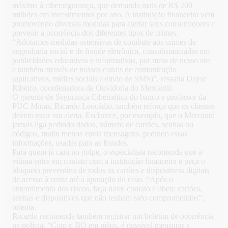
máxima à cibersegurança, que demanda mais de R$ 200
milhões em investimentos por ano. A instituição financeira vem
promovendo diversas medidas para alertar seus consumidores e
prevenir a ocorrência dos diferentes tipos de crimes.
“Adotamos medidas ostensivas de combate aos crimes de
engenharia social e de fraude eletrônica, consubstanciadas em
publicidades educativas e informativas, por meio de nosso site
e também através de nossos canais de comunicação
(aplicativos, mídias sociais e envio de SMS)”, ressalta Dayse
Ribeiro, coordenadora da Ouvidoria do Mercantil.
O gerente de Segurança Cibernética do banco e professor da
PUC Minas, Ricardo Leocádio, também reforça que os clientes
devem estar em alerta. Esclarece, por exemplo, que o Mercantil
jamais liga pedindo dados, número de cartões, senhas ou
códigos, muito menos envia mensagens, pedindo essas
informações, usadas para as fraudes.
Para quem já caiu no golpe, o especialista recomenda que a
vítima entre em contato com a instituição financeira e peça o
bloqueio preventivo de todos os cartões e dispositivos digitais
de acesso à conta até a apuração do caso. “Após o
entendimento dos riscos, faça novo contato e libere cartões,
senhas e dispositivos que não tenham sido comprometidos”,
orienta.
Ricardo recomenda também registrar um boletim de ocorrência
na polícia. “Com o BO em mãos, é possível mensurar a