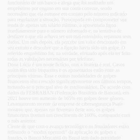
funcionário de um banco e alega que foi realizado um
empréstimo por engano em sua conta corrente, sendo
necessário que ela entrasse em contato pelo número indicado
para regularizar a situação. Preocupada em comprometer sua
renda de apenas um salário mínimo, a aposentada ligou
imediatamente para o número informado e, na tentativa de
desfazer o que ela achava ser um mal-entendido, repassou seus
dados. Um mês depois, ela percebe um valor descontado em
seu extrato e descobre que a ligação havia sido um golpe. O
referido empréstimo foi, na verdade, efetuado após ela ter feito
todas as validações necessárias por telefone.
Dona Lúcia é um nome fictício, mas a história é real. Casos
assim têm sido frequentes e os aposentados estão entre as
principais vítimas. Essa e outras modalidades de golpes
financeiros têm crescido significativamente nos últimos tempos,
tornando-se o principal alvo de estelionatários. De acordo com
dados da FEBRABAN (Federação Brasileira de Bancos), em
2021 houve um aumento de 165% em golpes desse gênero.
Levantamento recente da empresa de cibersegurança Psafe
mostrou que, apenas em fevereiro deste ano, os golpes
financeiros tiveram um crescimento de 100%, comparado com
o mês anterior.
Ciente de que com o avanço tecnológico os fraudadores estão
refinando o “modus operandi” da aplicação de golpes e
fraudes, o Banco Mercantil do Brasil tem dado prioridade