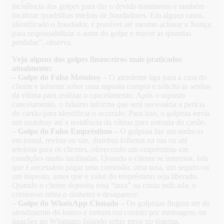
incidência dos golpes para dar o devido tratamento e também
localizar quadrilhas inteiras de fraudadores. Em alguns casos,
identificado o fraudador, é possível até mesmo acionar a Justiça
para responsabilizar o autor do golpe e reaver as quantias
perdidas”, observa.
Veja alguns dos golpes financeiros mais praticados
atualmente:
– Golpe do Falso Motoboy –
O atendente liga para a casa do
cliente e informa sobre uma suposta compra e solicita as senhas
da vítima para realizar o cancelamento. Após o suposto
cancelamento, o falsário informa que será necessária a perícia
do cartão para identificar o ocorrido. Para isso, o golpista envia
um motoboy até a residência da vítima para retirada do cartão.
– Golpe do Falso Empréstimo –
O golpista faz um anúncio
em jornal, revista ou site, distribui folhetos na rua ou até
telefona para os clientes, oferecendo um empréstimo em
condições muito facilitadas. Quando o cliente se interessa, fala
que é necessário pagar uma comissão, uma taxa, um seguro ou
um imposto, antes que o valor do empréstimo seja liberado.
Quando o cliente deposita essa “taxa” na conta indicada, o
criminoso retira o dinheiro e desaparece.
– Golpe do WhatsApp Clonado –
Os golpistas fingem ser do
atendimento do banco e entram em contato por mensagens ou
ligações no Whatsapp falando sobre erros no sistema,