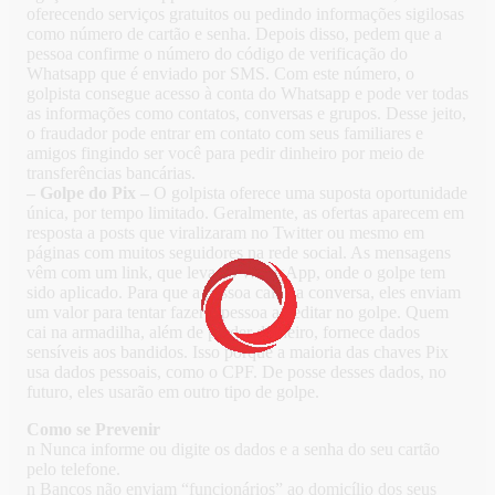
oferecendo serviços gratuitos ou pedindo informações sigilosas
como número de cartão e senha. Depois disso, pedem que a
pessoa confirme o número do código de verificação do
Whatsapp que é enviado por SMS. Com este número, o
golpista consegue acesso à conta do Whatsapp e pode ver todas
as informações como contatos, conversas e grupos. Desse jeito,
o fraudador pode entrar em contato com seus familiares e
amigos fingindo ser você para pedir dinheiro por meio de
transferências bancárias.
– Golpe do Pix –
O golpista oferece uma suposta oportunidade
única, por tempo limitado. Geralmente, as ofertas aparecem em
resposta a posts que viralizaram no Twitter ou mesmo em
páginas com muitos seguidores na rede social. As mensagens
vêm com um link, que leva ao WhatsApp, onde o golpe tem
sido aplicado. Para que a pessoa caia na conversa, eles enviam
um valor para tentar fazer a pessoa acreditar no golpe. Quem
cai na armadilha, além de perder dinheiro, fornece dados
sensíveis aos bandidos. Isso porque a maioria das chaves Pix
usa dados pessoais, como o CPF. De posse desses dados, no
futuro, eles usarão em outro tipo de golpe.
Como se Prevenir
n Nunca informe ou digite os dados e a senha do seu cartão
pelo telefone.
n Bancos não enviam “funcionários” ao domicílio dos seus