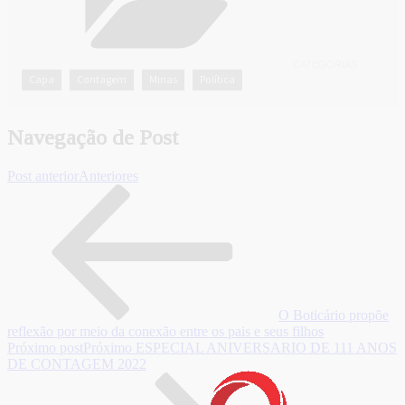
CATEGORIAS
Capa
Contagem
Minas
Política
,
,
,
Navegação de Post
Post anterior
Anteriores
O Boticário propõe
reflexão por meio da conexão entre os pais e seus filhos
Próximo post
Próximo
ESPECIAL ANIVERSARIO DE 111 ANOS
DE CONTAGEM 2022