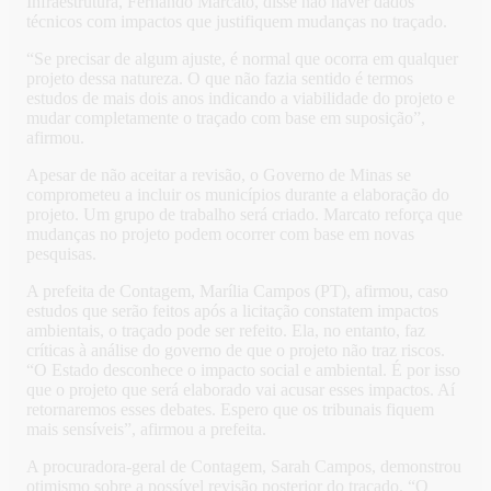
Infraestrutura, Fernando Marcato, disse não haver dados
técnicos com impactos que justifiquem mudanças no traçado.
“Se precisar de algum ajuste, é normal que ocorra em qualquer
projeto dessa natureza. O que não fazia sentido é termos
estudos de mais dois anos indicando a viabilidade do projeto e
mudar completamente o traçado com base em suposição”,
afirmou.
Apesar de não aceitar a revisão, o Governo de Minas se
comprometeu a incluir os municípios durante a elaboração do
projeto. Um grupo de trabalho será criado. Marcato reforça que
mudanças no projeto podem ocorrer com base em novas
pesquisas.
A prefeita de Contagem, Marília Campos (PT), afirmou, caso
estudos que serão feitos após a licitação constatem impactos
ambientais, o traçado pode ser refeito. Ela, no entanto, faz
críticas à análise do governo de que o projeto não traz riscos.
“O Estado desconhece o impacto social e ambiental. É por isso
que o projeto que será elaborado vai acusar esses impactos. Aí
retornaremos esses debates. Espero que os tribunais fiquem
mais sensíveis”, afirmou a prefeita.
A procuradora-geral de Contagem, Sarah Campos, demonstrou
otimismo sobre a possível revisão posterior do traçado. “O