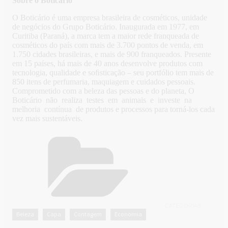
Sobre o Boticário
O Boticário é uma empresa brasileira de cosméticos, unidade
de negócios do Grupo Boticário. Inaugurada em 1977, em
Curitiba (Paraná), a marca tem a maior rede franqueada de
cosméticos do país com mais de 3.700 pontos de venda, em
1.750 cidades brasileiras, e mais de 900 franqueados. Presente
em 15 países, há mais de 40 anos desenvolve produtos com
tecnologia, qualidade e soﬁsticação – seu portfólio tem mais de
850 itens de perfumaria, maquiagem e cuidados pessoais.
Comprometido com a beleza das pessoas e do planeta, O
Boticário não realiza testes em animais e investe na
melhoria contínua de produtos e processos para torná-los cada
vez mais sustentáveis.
CATEGORIAS
Beleza
Capa
Contagem
Economia
,
,
,