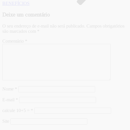
BENEFÍCIOS
Deixe um comentário
O seu endereço de e-mail não será publicado.
Campos obrigatórios
são marcados com
*
Comentário
*
Nome
*
E-mail
*
calcule 10+5 =
*
Site