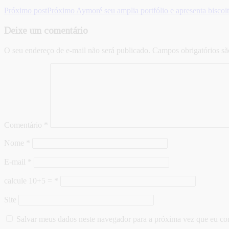
Próximo post
Próximo
Aymoré seu amplia portfólio e apresenta biscoi
Deixe um comentário
O seu endereço de e-mail não será publicado.
Campos obrigatórios s
Comentário
*
Nome
*
E-mail
*
calcule 10+5 =
*
Site
Salvar meus dados neste navegador para a próxima vez que eu co