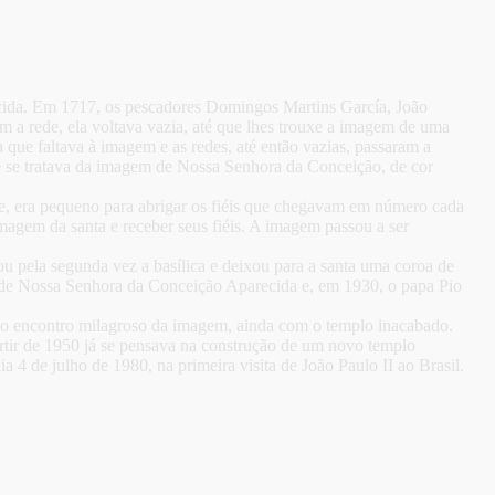
cida. Em 1717, os pescadores Domingos Martins García, João
m a rede, ela voltava vazia, até que lhes trouxe a imagem de uma
que faltava à imagem e as redes, até então vazias, passaram a
ue se tratava da imagem de Nossa Senhora da Conceição, de cor
-se, era pequeno para abrigar os fiéis que chegavam em número cada
agem da santa e receber seus fiéis. A imagem passou a ser
u pela segunda vez a basílica e deixou para a santa uma coroa de
m de Nossa Senhora da Conceição Aparecida e, em 1930, o papa Pio
do encontro milagroso da imagem, ainda com o templo inacabado.
rtir de 1950 já se pensava na construção de um novo templo
4 de julho de 1980, na primeira visita de João Paulo II ao Brasil.