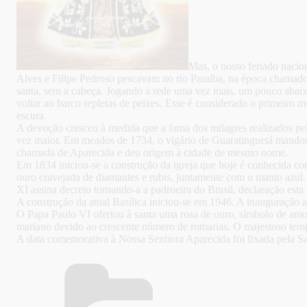
Mas, o nosso feriado naci
Alves e Filipe Pedroso pescavam no rio Paraíba, na época chamado 
santa, sem a cabeça. Jogando a rede uma vez mais, um pouco abaixo
voltar ao barco repletas de peixes. Esse é considerado o primeiro
escura.
A devoção cresceu à medida que a fama dos milagres realizados pel
vez maior. Em meados de 1734, o vigário de Guaratinguetá mandou 
chamada de Aparecida e deu origem à cidade de mesmo nome.
Em 1834 iniciou-se a construção da igreja que hoje é conhecida co
ouro cravejada de diamantes e rubis, juntamente com o manto azul
XI assina decreto tornando-a a padroeira do Brasil, declaração esta
A construção da atual Basílica iniciou-se em 1946. A inauguraçã
O Papa Paulo VI ofertou à santa uma rosa de ouro, símbolo de amor
mariano devido ao crescente número de romarias. O majestoso templo
A data comemorativa à Nossa Senhora Aparecida foi fixada pela S