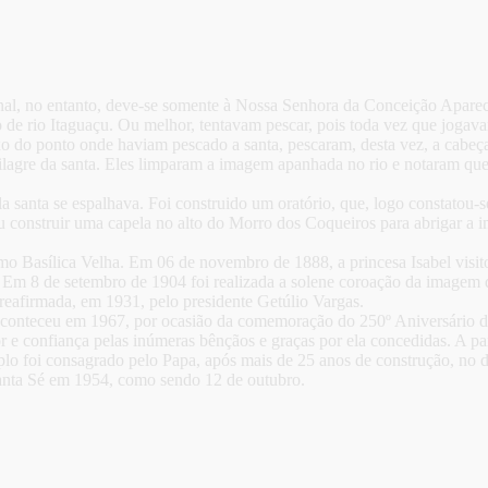
onal, no entanto, deve-se somente à Nossa Senhora da Conceição Apare
de rio Itaguaçu. Ou melhor, tentavam pescar, pois toda vez que jogava
 do ponto onde haviam pescado a santa, pescaram, desta vez, a cabeça 
 milagre da santa. Eles limparam a imagem apanhada no rio e notaram q
a santa se espalhava. Foi construido um oratório, que, logo constatou
construir uma capela no alto do Morro dos Coqueiros para abrigar a im
mo Basílica Velha. Em 06 de novembro de 1888, a princesa Isabel visito
. Em 8 de setembro de 1904 foi realizada a solene coroação da image
 reafirmada, em 1931, pelo presidente Getúlio Vargas.
o aconteceu em 1967, por ocasião da comemoração do 250º Aniversário 
 e confiança pelas inúmeras bênçãos e graças por ela concedidas. A pa
 foi consagrado pelo Papa, após mais de 25 anos de construção, no dia 
anta Sé em 1954, como sendo 12 de outubro.