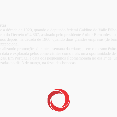
atas
e a década de 1920, quando o deputado federal Galdino do Valle Filho
 meio do Decreto nº 4.867, assinado pelo presidente Arthur Bernardes n
40 anos depois, na década de 1960, quando duas grandes empresas (de b
xcepcional.
 realizando promoções durante a semana da criança, sem o mesmo êxito
, a data é explorada pelos comerciantes como mais uma oportunidade d
ças. Em Portugal a data dos pequeninos é comemorada no dia 1º de jun
adas no dia 3 de março, na festa das bonecas.