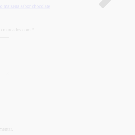
to maizena sabor chocolate
ão marcados com
*
mentar.