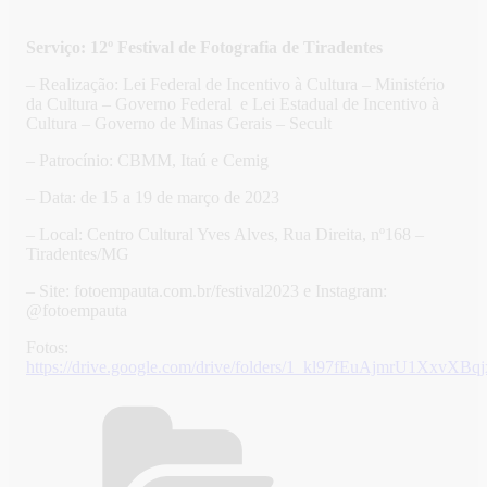
Serviço: 12º Festival de Fotografia de Tiradentes
– Realização: Lei Federal de Incentivo à Cultura – Ministério
da Cultura – Governo Federal e Lei Estadual de Incentivo à
Cultura – Governo de Minas Gerais – Secult
– Patrocínio: CBMM, Itaú e Cemig
– Data: de 15 a 19 de março de 2023
– Local: Centro Cultural Yves Alves, Rua Direita, nº168 –
Tiradentes/MG
– Site: fotoempauta.com.br/festival2023 e Instagram:
@fotoempauta
Fotos:
https://drive.google.com/drive/folders/1_kl97fEuAjmrU1XxvX