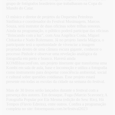
grupo de fotógrafos brasileiros que trabalharam na Copa do
Mundo do Catar.
O músico e diretor de projetos da Orquestra Petrobras
Sinfônica e coordenador do Festival Musimagem, Marcos
Souza, será instrutor de duas oficinas sobre trilhas sonoras.
Ainda na programação, o público poderá participar das oficinas
“Brincando com a luz”, com Ana Angélica Costa, Miguel
Chikaoka e Nado Rohrmann. Já no projeto Janela Mágica, o
participante terá a oportunidade de vivenciar a imagem
projetada dentro de uma câmara escura gigante, conhecer o
processo Pinhole e observar uma revelação analógica da
fotografia em preto e branco. Haverá ainda
KOMBInacomFoto, um projeto itinerante que transforma uma
Kombi em sala de aula, base e locomoção e utiliza a fotografia
como instrumento para despertar consciência ambiental, social
e cultural sobre questões cotidianas. Esse projeto estará
presente em todas as escolas da cidade na semana do festival.
Mais de 30 livros serão lançados durante o festival com a
presença dos autores. Em destaque, Fuga (Marcio Scavone); A
Fotografia Popular por Ela Mesma (edição do Sesc Rio), Há
Tempos (Flavio Edreira), entre outros. Confira a programação
completa no site: fotoempauta.com.br/festival2023