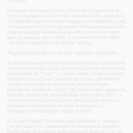
e CBMM.
De acordo com Eugênio Sávio, idealizador e organizador do
festival, a programação do evento contempla todos os públicos.
“A fotografia segue como uma linguagem contemporânea, cada
vez mais presente na vida das pessoas. Nossa programação não
é apenas para profissionais da fotografia, mas sim para quem
gosta de imagens, arte e cultura. É um encontro democrático
com uma programação bem diversa”, afirma.
Programação gratuita com oficinas, exposições e fotolivros
A principal exposição do festival é Outros Outros, curadoria de
Pedro David e João Castilho que reflete a questão da fotografia
ir ao encontro do “Outro”. O evento também destaca o projeto
Moradores, iniciado em Tiradentes há 10 anos, que retorna à
cidade com o desafio de reencontrar os moradores que
participaram da primeira edição. Vale destacar que o projeto foi
o grande vencedor do prêmio Rodrigo Melo Franco 2022 – a
maior premiação do país no que se refere a ações, projetos e
programas voltados para o fomento, preservação e a
salvaguarda do Patrimônio Cultural do Brasil.
No Centro Cultural Yves Alves serão realizadas 15 palestras,
com destaque para a participação da fotojornalista argentina
Gisela Viola; do fotógrafo indígena Edgard Kanaykó e de um