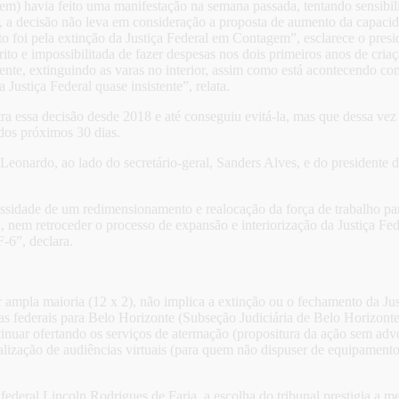
havia feito uma manifestação na semana passada, tentando sensibili
, a decisão não leva em consideração a proposta de aumento da capaci
to foi pela extinção da Justiça Federal em Contagem”, esclarece o pr
to e impossibilitada de fazer despesas nos dois primeiros anos de criaç
nte, extinguindo as varas no interior, assim como está acontecendo com
ustiça Federal quase insistente”, relata.
ra essa decisão desde 2018 e até conseguiu evitá-la, mas que dessa vez 
 dos próximos 30 dias.
Leonardo, ao lado do secretário-geral, Sanders Alves, e do president
sidade de um redimensionamento e realocação da força de trabalho par
, nem retroceder o processo de expansão e interiorização da Justiça Fed
-6”, declara.
r ampla maioria (12 x 2), não implica a extinção ou o fechamento da J
aras federais para Belo Horizonte (Subseção Judiciária de Belo Horizo
uar ofertando os serviços de atermação (propositura da ação sem advoga
lização de audiências virtuais (para quem não dispuser de equipamento 
deral Lincoln Rodrigues de Faria, a escolha do tribunal prestigia a me