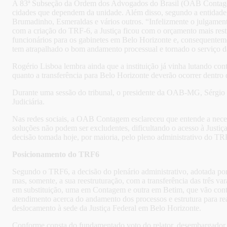
A 83ª Subseção da Ordem dos Advogados do Brasil (OAB Contagem) 
cidades que dependem da unidade. Além disso, segundo a entidade
Brumadinho, Esmeraldas e vários outros. “Infelizmente o julgamen
com a criação do TRF-6, a Justiça ficou com o orçamento mais restri
funcionários para os gabinetes em Belo Horizonte e, consequenteme
tem atrapalhado o bom andamento processual e tornado o serviço da J
Rogério Lisboa lembra ainda que a instituição já vinha lutando cont
quanto a transferência para Belo Horizonte deverão ocorrer dentro
Durante uma sessão do tribunal, o presidente da OAB-MG, Sérgio 
Judiciária.
Nas redes sociais, a OAB Contagem esclareceu que entende a neces
soluções não podem ser excludentes, dificultando o acesso à Justiça
decisão tomada hoje, por maioria, pelo pleno administrativo do TRF
Posicionamento do TRF6
Segundo o TRF6, a decisão do plenário administrativo, adotada po
mas, somente, a sua reestruturação, com a transferência das três v
em substituição, uma em Contagem e outra em Betim, que vão contin
atendimento acerca do andamento dos processos e estrutura para rea
deslocamento à sede da Justiça Federal em Belo Horizonte.
Conforme consta do fundamentado voto do relator, desembargador fe