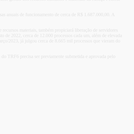
esas anuais de funcionamento de cerca de R$ 1.687.000,00. A
 recursos materiais, também propiciará liberação de servidores
sto de 2022, cerca de 12.000 processos cada um, além de elevada
rço/2023, já julgou cerca de 8.665 mil processos que vieram do
ão do TRF6 precisa ser previamente submetida e aprovada pelo