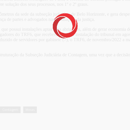
ere solução dos seus processos, nos 1º e 2º graus.
ômetros da sede da subseção judiciária de Belo Horizonte, e gera desp
ça de partes e advogados nas instalações da justiça.
que possui instalações aptas para abrigá-las, além de gerar economia de
argadores do TRF6, que receberam, com a instalação do tribunal em ago
duzido de servidores por gabinete (7), o TRF6, de novembro/2022 a ma
estruturação da Subseção Judiciária de Contagem, uma vez que a decis
Contagem
Minas
,