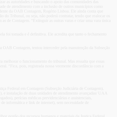
zar as autoridades e buscando o apoio das comunidades das
dade de atendimento com a inclusão de outros municípios como
esidente da OAB Contagem, Rogério Lisboa. Ele ainda conta que
ão do Tribunal, ou seja, não poderá contratar, tendo que realocar os
 as de Contagem. “Extinguir as outras varas e criar uma vara única
ela foi tomada e é definitiva. Ele acredita que tanto o fechamento
e da OAB Contagem, tentou interceder pela manutenção da Subseção
a melhorar o funcionamento do tribunal. Mas ressalta que essas
eral. “Fica, pois, registrada nossa veemente discordância com a
ustiça Federal em Contagem (Subseção Judiciária de Contagem),
nte), e instalação de duas unidades de atendimento avançadas/ UAA
dos), perícias médicas previdenciárias e assistenciais,
de informática e link de internet), sem necessidade de
lhor gestão dos recursos humanos e materiais da Justiça Federal