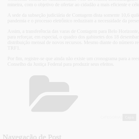
mineira, com o objetivo de ofertar ao cidadão a mais eficiente e cél
A sede da subseção judiciária de Contagem dista somente 10,6 quil
pandemia e o processo eletrônico reduziram a necessidade da presen
Assim, a transferência das varas de Contagem para Belo Horizonte, 
para reforçar, em especial, o quadro dos gabinetes dos 18 desemb
distribuição mensal de novos recursos. Mesmo diante do número re
TRF1.
Por fim, registre-se que ainda não existe um cronograma para a re
Conselho da Justiça Federal para produzir seus efeitos.
Capa
CATEGORIAS
,
Navegação de Post