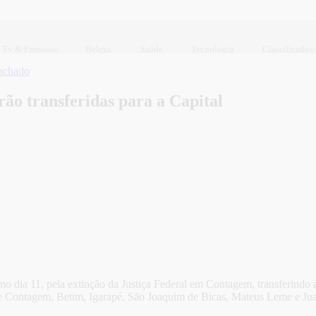
Tv & Famosos
Beleza
Saúde
Tecnologia
Classificados
achado
ão transferidas para a Capital
o dia 11, pela extinção da Justiça Federal em Contagem, transferindo a
de Contagem, Betim, Igarapé, São Joaquim de Bicas, Mateus Leme e Jua