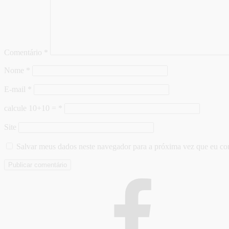
Comentário
*
Nome
*
E-mail
*
calcule 10+10 =
*
Site
Salvar meus dados neste navegador para a próxima vez que eu co