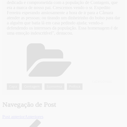
dedicada e comprometida com a população de Contagem, que
era a marca de nosso pai. Crescemos vendo o sr. Expedito
Ferreira esperando ansiosamente a hora de ir para a Câmara
atender as pessoas; ou tirando um dinheirinho do bolso para dar
a alguém que batia lá em casa pedindo ajuda; vendo-o
defendendo os interesses da população. Essa homenagem é de
uma emoção indescritível”, destacou.
CATEGORIAS
Capa
Contagem
Economia
Política
,
,
,
Navegação de Post
Post anterior
Anteriores