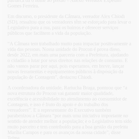
patriarca dá o nome ao prédio – Anexo Vereador Expedito
Gomes Ferreira.
Em discurso, o presidente da Câmara, vereador Alex Chiodi
(SD), ressaltou que os vereadores têm se esforçado para levar o
Legislativo para a rua, para os bairros e oferecer serviços
públicos que facilitem a vida da população.
“A Câmara tem trabalhado muito para impactar positivamente a
vida das pessoas. Nossa unidade do Procon é prova disso,
desde 2022, em mais uma parceria com a Prefeitura, ajudando
o cidadão a lutar por seus direitos nas relações de consumo. E
não vamos parar por aqui, pois esperamos, em breve, lançar
novas ferramentas e equipamentos públicos à disposição da
população de Contagem”, destacou Chiodi.
A coordenadora da unidade, Rariucha Braga, pontuou que “a
nova estrutura do Procon vai garantir maior qualidade,
excelência e acessibilidade no atendimento ao consumidor de
Contagem, e isso é fruto do apoio e do trabalho dos
vereadores”. E a representante do Executivo também
parabenizou a Câmara “por mais uma iniciativa importante no
sentido de atender melhor a população; e o Legislativo tem sido
muito parceiro e tem contribuído para a boa gestão da prefeita
Marília Campos e para os avanços da nossa cidade”, disse
Telma.