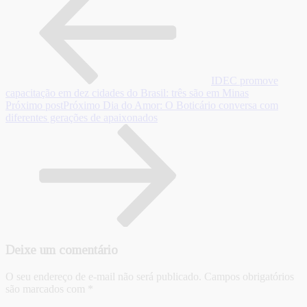
IDEC promove
capacitação em dez cidades do Brasil: três são em Minas
Próximo post
Próximo
Dia do Amor: O Boticário conversa com
diferentes gerações de apaixonados
Deixe um comentário
O seu endereço de e-mail não será publicado.
Campos obrigatórios
são marcados com
*