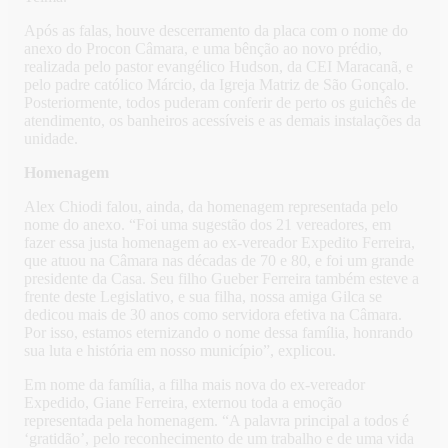
Após as falas, houve descerramento da placa com o nome do
anexo do Procon Câmara, e uma bênção ao novo prédio,
realizada pelo pastor evangélico Hudson, da CEI Maracanã, e
pelo padre católico Márcio, da Igreja Matriz de São Gonçalo.
Posteriormente, todos puderam conferir de perto os guichês de
atendimento, os banheiros acessíveis e as demais instalações da
unidade.
Homenagem
Alex Chiodi falou, ainda, da homenagem representada pelo
nome do anexo. “Foi uma sugestão dos 21 vereadores, em
fazer essa justa homenagem ao ex-vereador Expedito Ferreira,
que atuou na Câmara nas décadas de 70 e 80, e foi um grande
presidente da Casa. Seu filho Gueber Ferreira também esteve a
frente deste Legislativo, e sua filha, nossa amiga Gilca se
dedicou mais de 30 anos como servidora efetiva na Câmara.
Por isso, estamos eternizando o nome dessa família, honrando
sua luta e história em nosso município”, explicou.
Em nome da família, a filha mais nova do ex-vereador
Expedido, Giane Ferreira, externou toda a emoção
representada pela homenagem. “A palavra principal a todos é
‘gratidão’, pelo reconhecimento de um trabalho e de uma vida