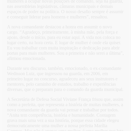
mulheres a ocupar novas posições de comando, seja na guarda,
nas assembleias legislativas, câmaras municipais e demais
espaços de poder na política. O nosso desafio sempre é assumir
e conseguir liderar para homens e mulheres”, ressaltou.
A nova comandante destacou a honra em assumir o novo
cargo. “Agradeço, primeiramente, à minha mãe, pela força e
apoio, desde o início, para eu estar aqui. A vida nos coloca no
lugar certo, na hora certa. E lugar de mulher é onde ela quiser.
Eu vou trabalhar com muita inspiração e dedicação para abrir
portas para mais mulheres. Sou a primeira e não serei a última”,
afirmou emocionada.
Durante seu discurso, também, emocionado, o ex-comandante
Wedisson Luiz, que ingressou na guarda, em 2006, em
primeiro lugar no concurso, agradeceu aos seus instrutores e
mentores, pelo caminho de estudos, trabalho e experiências
diversas, que o preparam para o comando da guarda municipal.
A Secretária de Defesa Social Viviane França frisou que, assim
como a prefeita, que representa a história de muitas mulheres, a
nova comandante da guarda vai pensar e trabalhar por todos.
“Anita tem competência, história e humanidade. Contagem
grava mais uma vez a sua história, porque essa cidade elegeu
democraticamente uma mulher a nossa prefeita Marília
Campos. Mas não é apenas uma mulher, é uma mulher que luta