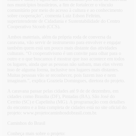
nos municípios brasileiros, a fim de fortalecer o vínculo
comunitário por meio do acesso à cultura e ao conhecimento
sobre cooperação”, comenta Luiz Edson Feltrim,
superintendente de Cidadania e Sustentabilidade do Centro
Cooperativo Sicoob (CCS).
Ambos materiais, além da própria roda de conversa da
caravana, vão servir de instrumento para envolver e engajar
também quem está um pouco mais distante das atividades
culturais. “O cooperativismo é um convite para olhar para o
outro e o que buscamos é mostrar que isso acontece em todos
os lugares, ainda que as pessoas não saibam, mas elas vivem
isso de alguma forma, inclusive nos lugares mais distantes.
Muitas pessoas vão se reconhecer, pois fazem isso e nem
imaginam.”, explica Graziela Domingues, diretora do projeto.
A caravana passar pelas cidades até 9 de de dezembro, em
cidades como Brasilia (DF), Pintadas (BA), São José do
Cerrito (SC) e Capelinha (MG). A programação com detalhes
do encontro e a lista completa de cidades está no site oficial do
projeto: www.projetocaminhosdobrasil.com.br.
Caminhos do Brasil
Conheça mais sobre o projeto: