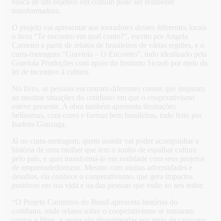
busca de um objetivo em comum pode ser realmente
transformadora.
O projeto vai apresentar aos moradores desses diferentes locais
o livro “Te encontro em qual conto?”, escrito por Angela
Carneiro a partir de relatos de brasileiros de várias regiões, e o
curta-metragem “Graviola – O Encontro”, tudo idealizado pela
Graviola Produções com apoio do Instituto Sicoob por meio da
lei de incentivo à cultura.
No livro, as pessoas encontram diferentes contos que inspiram
ao mostrar situações do cotidiano em que o cooperativismo
esteve presente. A obra também apresenta ilustrações
belíssimas, com cores e formas bem brasileiras, tudo feito por
Isadora Gonzaga.
Já no curta-metragem, quem assistir vai poder acompanhar a
história de uma mulher que tem o sonho de espalhar cultura
pelo país, e quer transformá-lo em realidade com seus projetos
de empreendedorismo. Mesmo com muitas adversidades e
desafios, ela conhece o cooperativismo, que gera impactos
positivos em sua vida e na das pessoas que estão ao seu redor.
“O Projeto Caminhos do Brasil apresenta histórias do
cotidiano, onde relatos sobre o cooperativismo se tornaram
contos e filme, e agora são disseminadas por meio da caravana