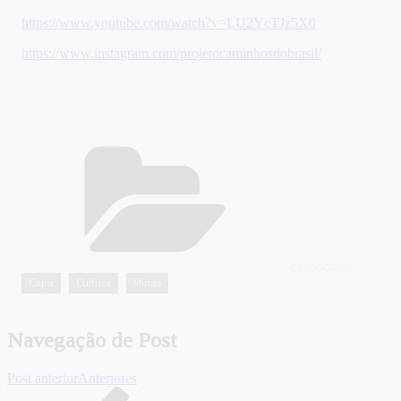
https://www.youtube.com/watch?v=LU2YcTJz5X0
https://www.instagram.com/projetocaminhosdobrasil/
CATEGORIAS
Capa
Cultura
Minas
,
,
Navegação de Post
Post anterior
Anteriores