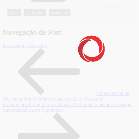
CATEGORIAS
Capa
Contagem
Economia
,
,
Navegação de Post
Post anterior
Anteriores
Torneio social de
tênis agita Região Metropolitana de Belo Horizonte
Próximo post
Próximo
SuperMinas 2023 reúne o melhor do varejo
supermercadista no Expominas