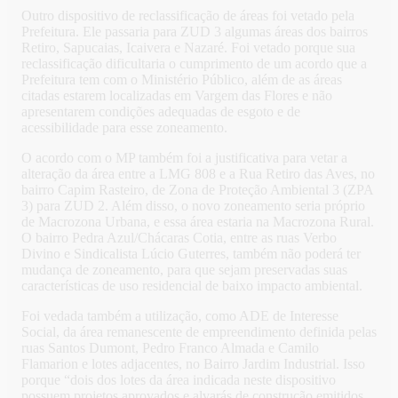
Outro dispositivo de reclassificação de áreas foi vetado pela
Prefeitura. Ele passaria para ZUD 3 algumas áreas dos bairros
Retiro, Sapucaias, Icaivera e Nazaré. Foi vetado porque sua
reclassificação dificultaria o cumprimento de um acordo que a
Prefeitura tem com o Ministério Público, além de as áreas
citadas estarem localizadas em Vargem das Flores e não
apresentarem condições adequadas de esgoto e de
acessibilidade para esse zoneamento.
O acordo com o MP também foi a justificativa para vetar a
alteração da área entre a LMG 808 e a Rua Retiro das Aves, no
bairro Capim Rasteiro, de Zona de Proteção Ambiental 3 (ZPA
3) para ZUD 2. Além disso, o novo zoneamento seria próprio
de Macrozona Urbana, e essa área estaria na Macrozona Rural.
O bairro Pedra Azul/Chácaras Cotia, entre as ruas Verbo
Divino e Sindicalista Lúcio Guterres, também não poderá ter
mudança de zoneamento, para que sejam preservadas suas
características de uso residencial de baixo impacto ambiental.
Foi vedada também a utilização, como ADE de Interesse
Social, da área remanescente de empreendimento definida pelas
ruas Santos Dumont, Pedro Franco Almada e Camilo
Flamarion e lotes adjacentes, no Bairro Jardim Industrial. Isso
porque “dois dos lotes da área indicada neste dispositivo
possuem projetos aprovados e alvarás de construção emitidos