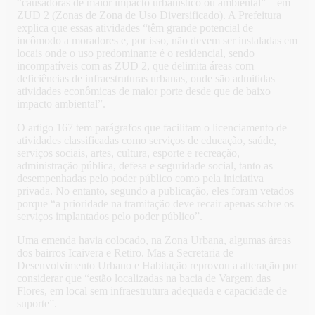
“causadoras de maior impacto urbanístico ou ambiental” – em
ZUD 2 (Zonas de Zona de Uso Diversificado). A Prefeitura
explica que essas atividades “têm grande potencial de
incômodo a moradores e, por isso, não devem ser instaladas em
locais onde o uso predominante é o residencial, sendo
incompatíveis com as ZUD 2, que delimita áreas com
deficiências de infraestruturas urbanas, onde são admitidas
atividades econômicas de maior porte desde que de baixo
impacto ambiental”.
O artigo 167 tem parágrafos que facilitam o licenciamento de
atividades classificadas como serviços de educação, saúde,
serviços sociais, artes, cultura, esporte e recreação,
administração pública, defesa e seguridade social, tanto as
desempenhadas pelo poder público como pela iniciativa
privada. No entanto, segundo a publicação, eles foram vetados
porque “a prioridade na tramitação deve recair apenas sobre os
serviços implantados pelo poder público”.
Uma emenda havia colocado, na Zona Urbana, algumas áreas
dos bairros Icaivera e Retiro. Mas a Secretaria de
Desenvolvimento Urbano e Habitação reprovou a alteração por
considerar que “estão localizadas na bacia de Vargem das
Flores, em local sem infraestrutura adequada e capacidade de
suporte”.