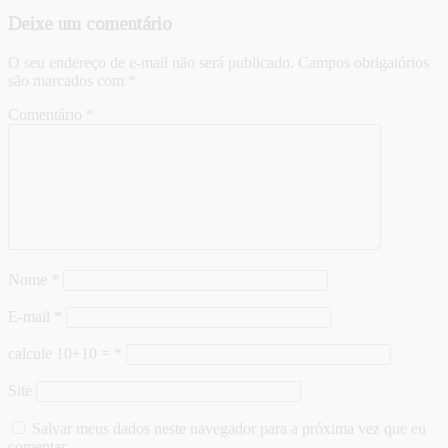
Deixe um comentário
O seu endereço de e-mail não será publicado.
Campos obrigatórios
são marcados com
*
Comentário
*
Nome
*
E-mail
*
calcule 10+10 =
*
Site
Salvar meus dados neste navegador para a próxima vez que eu
comentar.