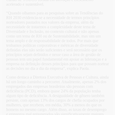
acelerado e sustentável.
“Quando olhamos para as pesquisas sobre as Tendências do
RH 2030 evidencia-se a necessidade de termos princípios
norteadores pautados nos valores da empresa, além da
necessidade de tratarmos a complexidade deste tema de
Diversidade e Inclusão, no contexto cultural e não apenas
como um tema de RH ou de Sustentabilidade, mas sim um
tema amplo e de responsabilidade de todos. Por mais que
tenhamos políticas corporativas e métricas de diversidade
definidas elas não serão suficientes e será necessário que os
princípios sejam definidos e nesse caso a área de gestão de
pessoas tem um papel fundamental em apoiar as lideranças e a
empresa na definição desses princípios para que possam nortear
as decisões no dia a dia da empresa”, explica Paola.
Como destaca a Diretora Executiva de Pessoas e Cultura, ainda
há um longo caminho a percorrer. Atualmente, apenas 2% dos
empregados das empresas brasileiras são pessoas com
deficiência (PCD), embora quase 24% da população tenha
algum tipo de deficiência. A desigualdade de gênero também
persiste, com apenas 13% dos cargos de chefia ocupados por
mulheres, que recebem, em média, 30% a menos do que os
homens no mesmo cargo. Além disso, as taxas de desemprego
e empregos mal remunerados são significativamente maiores