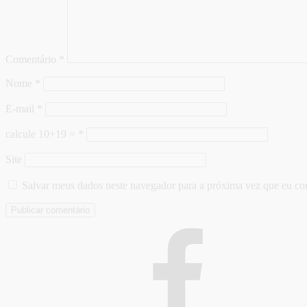
Comentário
*
Nome
*
E-mail
*
calcule 10+19 =
*
Site
Salvar meus dados neste navegador para a próxima vez que eu co