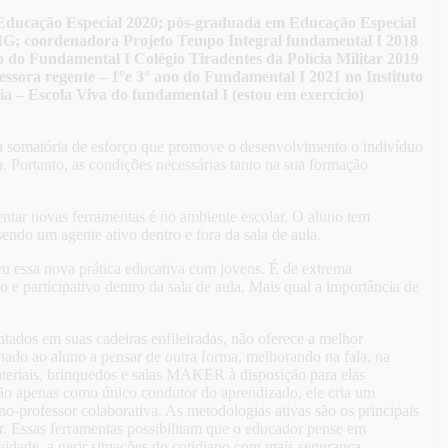
ducação Especial 2020; pós-graduada em Educação Especial
MG; coordenadora Projeto Tempo Integral fundamental I 2018
do Fundamental I Colégio Tiradentes da Polícia Militar 2019
essora regente – 1°e 3° ano do Fundamental I 2021 no Instituto
ia – Escola Viva do fundamental I (estou em exercício)
uma somatória de esforço que promove o desenvolvimento o indivíduo
a. Portanto, as condições necessárias tanto na sua formação
ntar novas ferramentas é no ambiente escolar. O aluno tem
sendo um agente ativo dentro e fora da sala de aula.
eu essa nova prática educativa com jovens. É de extrema
 e participativo dentro da sala de aula. Mais qual a importância de
tados em suas cadeiras enfileiradas, não oferece a melhor
onado ao aluno a pensar de outra forma, melhorando na fala, na
ateriais, brinquedos e salas MAKER à disposição para elas
 não apenas como único condutor do aprendizado, ele cria um
no-professor colaborativa. As metodologias ativas são os principais
r. Essas ferramentas possibilitam que o educador pense em
ividade, a gerir situações do cotidiano com mais segurança,