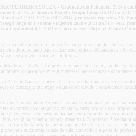
RIO FERREIRA SOUZA
–
Graduada em Pedagogia 2014 e em E
tramento 2019; professora: Projeto Tempo Integral 2017 na SEE-
oeducativa CEAD 2019 na SEE-MG; professora regente – 2°e 3°ano 
co segurança do trabalho e logística 2020 e 2021 na SEE-MG; prof
o do Fundamental I ( 2021 e estou em exercício) e professora Tutor
issipar o conhecimento, seu dever é atuar na formação dos alunos, é 
 meios de se preparar para realizar seus projetos educacionais e de vid
á ver seus projetos frustrados no futuro.
ista de suas vivências, o primeiro lugar onde a criança pode experime
ma autônoma, de acordo com seus interesses, necessidades e habilidades, 
da por Antônio Carlos Gomes da Costa, educador mineiro que desenvolv
ção de estratégias que traga o aluno a ser ouvido e considerado inserido
 escrevendo ou falando o conteúdo, enquanto os alunos apenas ouvem sen
ilita a valorização e integração do aluno, enriquece as aulas, proporci
ntil: já tem escolas que está preocupada em proporcionar aos alunos m
 livre, isso já na primeira infância (maternal). O professor é mediador
os na construção da própria aprendizagem, além de criar uma relação alu
 promover a autonomia na sala de aula, com todo o suporte do professo
nitivas, comportamentais e sociais. Os benefícios são estímulos à criat