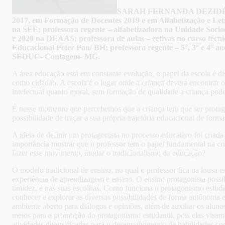
SARAH FERNANDA DEZIDÉ
2017, em Formação de Docentes 2019 e em Alfabetização e Le
na SEE; professora regente – alfabetizadora na Unidade Soci
e 2020 na DEAAS; professora de aulas – eetivas no curso técni
Educacional Peter Pan/ BH; professora regente – 5°, 3° e 4° an
SEDUC- Contagem- MG.
A área educação está em constante evolução, o papel da escola é d
como cidadão. A escola é o lugar onde a criança deverá encontrar os
intelectual quanto moral, sem formação de qualidade a criança poder
É nesse momento que percebemos que a criança tem que ser protagon
possibilidade de traçar a sua própria trajetória educacional de for
A ideia de definir um protagonista no processo educativo foi cria
importância mostrar que o professor tem o papel fundamental na cria
fazer esse movimento, mudar o tradicionalismo da educação?
O modelo tradicional de ensino, no qual o professor fica na lousa
experiência de aprendizagem e ensino. O ensino protagonista possib
timidez, e nas suas escolhas. Como funciona o protagonismo estuda
conhecer e explorar as diversas possibilidades de forma autônoma e
ambiente aberto para diálogos e opiniões, além de auxiliar os alun
meios para a promoção do protagonismo estudantil, pois elas visam
atividades diversificadas para o desenvolvimento de habilidades cog