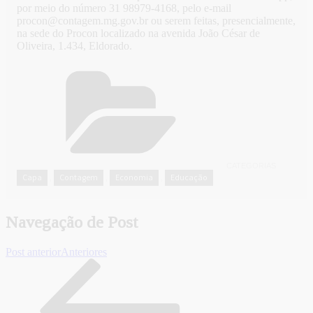
por meio do número 31 98979-4168, pelo e-mail
procon@contagem.mg.gov.br ou serem feitas, presencialmente,
na sede do Procon localizado na avenida João César de
Oliveira, 1.434, Eldorado.
CATEGORIAS
Capa
Contagem
Economia
Educação
,
,
,
Navegação de Post
Post anterior
Anteriores