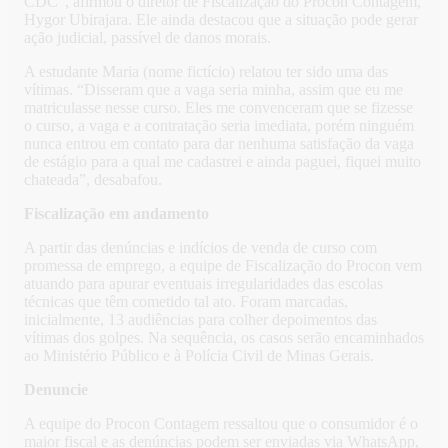
CDC”, afirmou o diretor de Fiscalização do Procon Contagem,
Hygor Ubirajara. Ele ainda destacou que a situação pode gerar
ação judicial, passível de danos morais.
A estudante Maria (nome fictício) relatou ter sido uma das
vítimas. “Disseram que a vaga seria minha, assim que eu me
matriculasse nesse curso. Eles me convenceram que se fizesse
o curso, a vaga e a contratação seria imediata, porém ninguém
nunca entrou em contato para dar nenhuma satisfação da vaga
de estágio para a qual me cadastrei e ainda paguei, fiquei muito
chateada”, desabafou.
Fiscalização em andamento
A partir das denúncias e indícios de venda de curso com
promessa de emprego, a equipe de Fiscalização do Procon vem
atuando para apurar eventuais irregularidades das escolas
técnicas que têm cometido tal ato. Foram marcadas,
inicialmente, 13 audiências para colher depoimentos das
vítimas dos golpes. Na sequência, os casos serão encaminhados
ao Ministério Público e à Polícia Civil de Minas Gerais.
Denuncie
A equipe do Procon Contagem ressaltou que o consumidor é o
maior fiscal e as denúncias podem ser enviadas via WhatsApp,