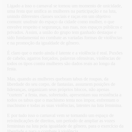
Ligado a isso o carnaval se tornou um momento de unicidade,
uma festa que unifica as mulheres na participação e na luta,
unindo diferentes classes sociais e raças em um objetivo
comum: usufruir do espaço da cidade como mulher, o que
envolve respeito e segurança, nas ruas, nos espaços públicos e
privados. Assim, a união do grupo tem ganhado destaque e
sido fundamental no combate as variadas formas de violências
e na promoção da igualdade de gênero.
É claro que o medo ainda é latente e a violência é real. Puxões
de cabelo, agarros forçados, palavras ofensivas, violências de
todos os tipos contra mulheres são dados reais ao longo da
festa.
Mas, quando as mulheres quebram tabus de roupas, da
liberdade do seu corpo, de fantasias, assumem posições de
lideranças, organizam seus próprios blocos, não apenas
“curtem” a festa, mas, sobretudo, apresentam sua resistência a
todos os tabus que o machismo tenta nos impor, enfrentam o
machismo e todas as suas violências, latentes na luta feminina.
E por tudo isso o carnaval vem se tornando um espaço de
reivindicações de direitos, um período de ampliar as vozes
femininas na luta pela igualdade de gênero, para o exercício da
liberdade e para o combate à violência.