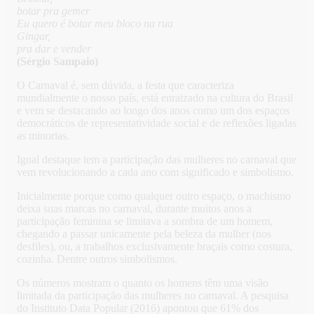
botar pra gemer
Eu quero é botar meu bloco na rua
Gingar,
pra dar e vender
(Sérgio Sampaio)
O Carnaval é, sem dúvida, a festa que caracteriza
mundialmente o nosso país, está enraizado na cultura do Brasil
e vem se destacando ao longo dos anos como um dos espaços
democráticos de representatividade social e de reflexões ligadas
as minorias.
Igual destaque tem a participação das mulheres no carnaval que
vem revolucionando a cada ano com significado e simbolismo.
Inicialmente porque como qualquer outro espaço, o machismo
deixa suas marcas no carnaval, durante muitos anos a
participação feminina se limitava a sombra de um homem,
chegando a passar unicamente pela beleza da mulher (nos
desfiles), ou, a trabalhos exclusivamente braçais como costura,
cozinha. Dentre outros simbolismos.
Os números mostram o quanto os homens têm uma visão
limitada da participação das mulheres no carnaval. A pesquisa
do Instituto Data Popular (2016) apontou que 61% dos