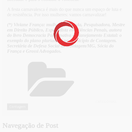
A festa carnavalesca é mais do que nunca um espaço de luta e
de resistência. Por isso mulheres: vamos carnavalizar!
(*) Viviane França: mulher, Advogada, Pesquisadora, Mestre
em Direito Público, Especialista em Ciências Penais, autora
do livro Democracia Participativa e Planejamento Estatal: o
exemplo do plano plurianual no município de Contagem.
Secretária de Defesa Social de Contagem/MG, Sócia do
França e Grossi Advogados.
CATEGORIAS
Contagem
Navegação de Post