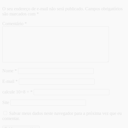
O seu endereço de e-mail não será publicado.
Campos obrigatórios
são marcados com
*
Comentário
*
Nome
*
E-mail
*
calcule 10+8 =
*
Site
Salvar meus dados neste navegador para a próxima vez que eu
comentar.