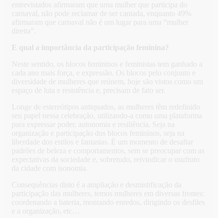
entrevistados afirmaram que uma mulher que participa do
carnaval, não pode reclamar de ser cantada, enquanto 49%
afirmaram que carnaval não é um lugar para uma “mulher
direita”.
E qual a importância da participação feminina?
Neste sentido, os blocos femininos e feministas tem ganhado a
cada ano mais força, e expressão. Os blocos pelo conjunto e
diversidade de mulheres que reúnem, hoje são vistos como um
espaço de luta e resistência e, precisam de fato ser.
Longe de estereótipos antiquados, as mulheres têm redefinido
seu papel nessa celebração, utilizando-a como uma plataforma
para expressar poder, autonomia e resiliência. Seja na
organização e participação dos blocos femininos, seja na
liberdade dos estilos e fantasias. É um momento de desafiar
padrões de beleza e comportamentos, sem se preocupar com as
expectativas da sociedade e, sobretudo, reivindicar o usufruto
da cidade com isonomia.
Consequências disto é a ampliação e desmistificação da
participação das mulheres, temos mulheres em diversas frentes:
coordenando a bateria, montando enredos, dirigindo os desfiles
e a organização, etc…