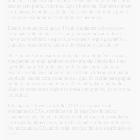
rotina das crianças mais novas até itens mais tradicionais como
tesoura sem ponta, cadernos, lápis e borracha. Também contam
com massa de modelar, giz de cera, lápis de cor, tinta e pincel.
Tudo para estimular a criatividade dos pequenos.
Ensino fundamental: quase 43 mil estudantes terão acesso a
toda materialidade necessária ao pleno aprendizado, desde
cadernos brochurão e espirais, até canetas, régua geométrica,
esquadro, transferidor, caderno de desenho e lápis de cor.
Os estudantes do ensino fundamental com deficiência visual,
seja parcial ou total, também receberam kits adequados à sua
aprendizagem. Além de itens tradicionais como cadernos,
tesouras e cola, eles também têm soroban, caderno com pauta
ampliada, caneta com ponta porosa, guia de escrita para página
inteira e lupa régua para leitura. Ainda tem plano inclinado,
régua de assinatura e reglete de mesa com punção, para escrita
em braille.
Educação de Jovens e Adultos (EJA): os quase 3 mil
estudantes da EJA, atendidos em 28 espaços educativos
espalhados pela cidade, também receberão seus kits escolares
com agenda, lápis de cor, borracha, canetas, régua e tudo mais.
Os materiais da EJA ainda estão em fase final de distribuição às
escolas.