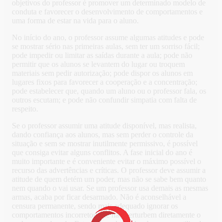
objetivos do professor é promover um determinado modelo de
conduta e favorecer o desenvolvimento de comportamentos e
uma forma de estar na vida para o aluno.
No início do ano, o professor assume algumas atitudes e pode
se mostrar sério nas primeiras aulas, sem ter um sorriso fácil;
pode impedir ou limitar as saídas durante a aula; pode não
permitir que os alunos se levantem do lugar ou troquem
materiais sem pedir autorização; pode dispor os alunos em
lugares fixos para favorecer a cooperação e a concentração;
pode estabelecer que, quando um aluno ou o professor fala, os
outros escutam; e pode não confundir simpatia com falta de
respeito.
Se o professor assumir uma atitude disponível, mas realista,
dando confiança aos alunos, mas sem perder o controle da
situação e sem se mostrar inutilmente permissivo, é possível
que consiga evitar alguns conflitos. A fase inicial do ano é
muito importante e é conveniente evitar o máximo possível o
recurso das advertências e críticas. O professor deve assumir a
atitude de quem detém um poder, mas não se sabe bem quanto
nem quando o vai usar. Se um professor usa demais as mesmas
armas, acaba por ficar desarmado. Não é aconselhável a
censura permanente, sendo mais adequado ignorar os
comportamentos incorretos que não perturbem diretamente o