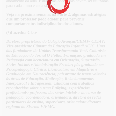
andamento da aula. Estratégias adequadas devem ser utilizadas
para cada aluno e cada situação.
Veja na próxima semana, na Parte 2, algumas estratégias
que um professor pode adotar para prevenir
comportamentos indisciplinados dos alunos.
(*)Luzedna Glece
Diretora proprietária do Colégio Avançar/CEIAV- CEIAV;
Vice-presidente Câmara da Educação Infantil ACIC. Uma
das fundadoras do Unidas Transformando Você. Colunista
da Educação do Jornal O Folha. Formação: graduada em
Pedagogia com licenciatura em Orientação, Supervisão,
Séries Iniciais e Administração Escolar; pós-graduada em
Psicopedagogia Clínica, Licenciatura em Magistério e
Graduação em Neurociência; palestrante de temas voltados
às áreas de Educação, Motivação, Relacionamentos
Interpessoal e Intrapessoal; estudiosa com trabalhos
reconhecidos sobre o tema Bullying; experiências
profissionais: professora das séries iniciais e do curso de
pedagogia, coordenadora, orientadora, diretora de redes
particulares de ensino, supervisora, orientadora diretora
regional do Sistema FIEMG.