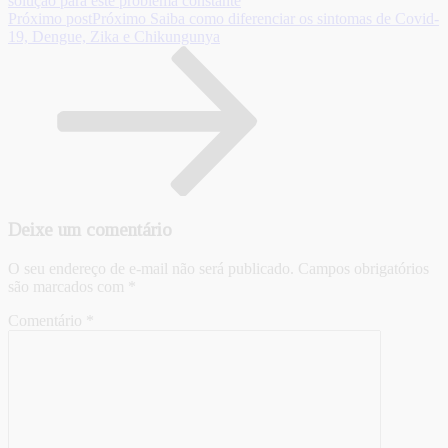
solução para este problema constante
Próximo post
Próximo
Saiba como diferenciar os sintomas de Covid-
19, Dengue, Zika e Chikungunya
Deixe um comentário
O seu endereço de e-mail não será publicado.
Campos obrigatórios
são marcados com
*
Comentário
*