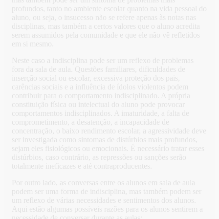
profundos, tanto no ambiente escolar quanto na vida pessoal do
aluno, ou seja, o insucesso não se refere apenas às notas nas
disciplinas, mas também a certos valores que o aluno acredita
serem assumidos pela comunidade e que ele não vê refletidos
em si mesmo.
Neste caso a indisciplina pode ser um reflexo de problemas
fora da sala de aula. Questões familiares, dificuldades de
inserção social ou escolar, excessiva proteção dos pais,
carências sociais e a influência de ídolos violentos podem
contribuir para o comportamento indisciplinado. A própria
constituição física ou intelectual do aluno pode provocar
comportamentos indisciplinados. A imaturidade, a falta de
comprometimento, a desatenção, a incapacidade de
concentração, o baixo rendimento escolar, a agressividade deve
ser investigada como sintomas de distúrbios mais profundos,
sejam eles fisiológicos ou emocionais. É necessário tratar esses
distúrbios, caso contrário, as repressões ou sanções serão
totalmente ineficazes e até contraproducentes.
Por outro lado, as conversas entre os alunos em sala de aula
podem ser uma forma de indisciplina, mas também podem ser
um reflexo de várias necessidades e sentimentos dos alunos.
Aqui estão algumas possíveis razões para os alunos sentirem a
necessidade de conversar durante as aulas: