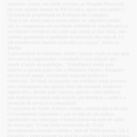
garantido. Assim, um prédio próximo ao Hospital Municipal,
por uma quantia mensal de R$110 mil e, agora, esse prédio é
oficialmente propriedade da Prefeitura de Contagem.
“Este é um marco para a nossa saúde! Ao adquirir o prédio,
não só asseguramos um excelente ambiente de trabalho para as
servidoras e servidores da saúde que atuam no Iria Diniz, mas
também garantimos a qualidade na prestação dos mais de 15
mil atendimentos mensais realizados no espaço”, destacou
Marília.
A procuradora do município, Sarah Campos, explicou que após
dois anos de negociações, o resultado é uma solução que
atende à saúde da população. “Trabalhamos muito para
resolver a questão junto com o Ministério Público. Passamos
por diversas etapas, envolvendo aspectos jurídicos e
comerciais. No final, alcançamos um resultado muito positivo,
pois conseguimos não apenas obter um montante financeiro
significativo, devido pela Compax, para os cofres públicos,
mas também encontrar uma solução que beneficia a saúde e a
prestação de serviços à comunidade”.
O secretário de Saúde, Fabrício Simões, afirmou que a decisão
é extremamente importante e que se trata de um avanço
significativo na construção e fortalecimento da rede de saúde
do município. “O Iria Diniz realiza mais de 15 mil
procedimentos mensais e atende a mais de 5.000 pessoas. Ele é
estratégico, especialmente na área de consultas e procedimentos