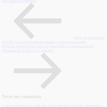
Post anterior
Anteriores
Obras da construção
da UPA Nacional foram retomadas e seguem avançando
Próximo post
Próximo
Feira do Mineirinho é reinaugurada no
Shopping do Avião, em Contagem
Deixe um comentário
O seu endereço de e-mail não será publicado.
Campos obrigatórios