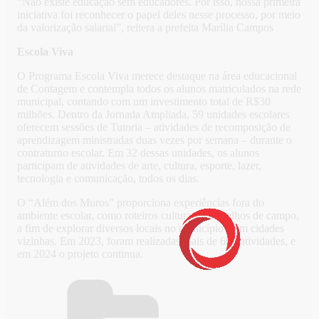
“Não existe educação sem educadores. Por isso, nossa primeira
iniciativa foi reconhecer o papel deles nesse processo, por meio
da valorização salarial”, reitera a prefeita Marília Campos
Escola Viva
O Programa Escola Viva merece destaque na área educacional
de Contagem e contempla todos os alunos matriculados na rede
municipal, contando com um investimento total de R$30
milhões. Dentro da Jornada Ampliada, 59 unidades escolares
oferecem sessões de Tutoria – atividades de recomposição de
aprendizagem ministradas duas vezes por semana – durante o
contraturno escolar. Em 32 dessas unidades, os alunos
participam de atividades de arte, cultura, esporte, lazer,
tecnologia e comunicação, todos os dias.
O “Além dos Muros” proporciona experiências fora do
ambiente escolar, como roteiros culturais e trabalhos de campo,
a fim de explorar diversos locais no município e em cidades
vizinhas. Em 2023, foram realizadas mais de 600 atividades, e
em 2024 o projeto continua.