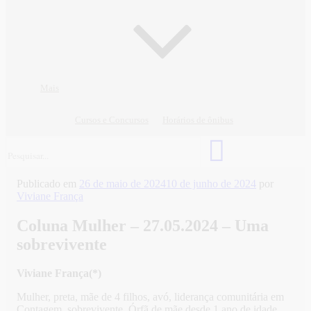
Mais
Cursos e Concursos
Horários de ônibus
Publicado em
26 de maio de 2024
10 de junho de 2024
por
Viviane França
Coluna Mulher – 27.05.2024 – Uma
sobrevivente
Viviane França(*)
Mulher, preta, mãe de 4 filhos, avó, liderança comunitária em
Contagem, sobrevivente. Órfã de mãe desde 1 ano de idade,