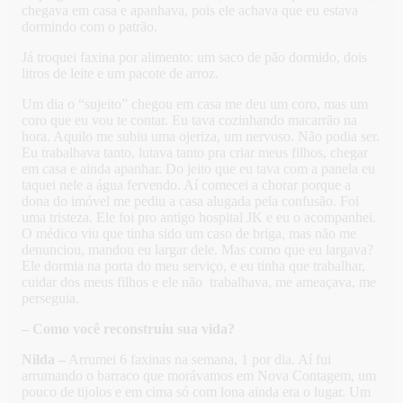
chegava em casa e apanhava, pois ele achava que eu estava
dormindo com o patrão.
Já troquei faxina por alimento: um saco de pão dormido, dois
litros de leite e um pacote de arroz.
Um dia o “sujeito” chegou em casa me deu um coro, mas um
coro que eu vou te contar. Eu tava cozinhando macarrão na
hora. Aquilo me subiu uma ojeriza, um nervoso. Não podia ser.
Eu trabalhava tanto, lutava tanto pra criar meus filhos, chegar
em casa e ainda apanhar. Do jeito que eu tava com a panela eu
taquei nele a água fervendo. Aí comecei a chorar porque a
dona do imóvel me pediu a casa alugada pela confusão. Foi
uma tristeza. Ele foi pro antigo hospital JK e eu o acompanhei.
O médico viu que tinha sido um caso de briga, mas não me
denunciou, mandou eu largar dele. Mas como que eu largava?
Ele dormia na porta do meu serviço, e eu tinha que trabalhar,
cuidar dos meus filhos e ele não trabalhava, me ameaçava, me
perseguia.
– Como você reconstruiu sua vida?
Nilda –
Arrumei 6 faxinas na semana, 1 por dia. Aí fui
arrumando o barraco que morávamos em Nova Contagem, um
pouco de tijolos e em cima só com lona ainda era o lugar. Um