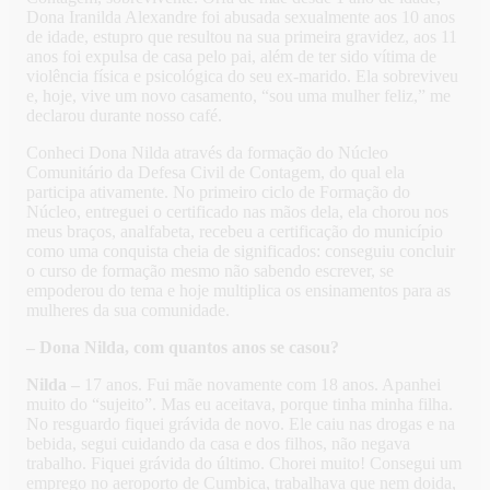
Dona Iranilda Alexandre foi abusada sexualmente aos 10 anos
de idade, estupro que resultou na sua primeira gravidez, aos 11
anos foi expulsa de casa pelo pai, além de ter sido vítima de
violência física e psicológica do seu ex-marido. Ela sobreviveu
e, hoje, vive um novo casamento, “sou uma mulher feliz,” me
declarou durante nosso café.
Conheci Dona Nilda através da formação do Núcleo
Comunitário da Defesa Civil de Contagem, do qual ela
participa ativamente. No primeiro ciclo de Formação do
Núcleo, entreguei o certificado nas mãos dela, ela chorou nos
meus braços, analfabeta, recebeu a certificação do município
como uma conquista cheia de significados: conseguiu concluir
o curso de formação mesmo não sabendo escrever, se
empoderou do tema e hoje multiplica os ensinamentos para as
mulheres da sua comunidade.
– Dona Nilda, com quantos anos se casou?
Nilda –
17 anos. Fui mãe novamente com 18 anos. Apanhei
muito do “sujeito”. Mas eu aceitava, porque tinha minha filha.
No resguardo fiquei grávida de novo. Ele caiu nas drogas e na
bebida, segui cuidando da casa e dos filhos, não negava
trabalho. Fiquei grávida do último. Chorei muito! Consegui um
emprego no aeroporto de Cumbica, trabalhava que nem doida,