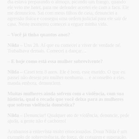
dia estava preparando o almoço, picando um frango, quando
ele veio me bater, para me defender acertei ele com a faca. Ele
me denunciou. Sai com meus filhos de casa, denunciei a
agressão física e consegui uma ordem judicial para ele sair de
casa. Neste momento comecei a erguer minha vida.
– Você já tinha quantos anos?
Nilda –
Uns 28. Aí que eu comecei a viver de verdade né.
Trabalhava demais. Comecei a dançar…
– E hoje como está essa mulher sobrevivente?
Nilda –
Casei tem 8 anos. Ele é bom, esse marido. O que eu
passei não desejo pra mulher nenhuma… e aconselho a elas,
manda embora, denunciem.
Muitas mulheres ainda sofrem com a violência, com sua
história, qual o recado que você deixa para as mulheres
que sofrem violência doméstica?
Nilda –
Denunciar! Qualquer ato de violência, denuncie, pede
ajuda, a gente não é cachorro!
Acabamos a entrevista muito emocionadas. Dona Nilda é um
exemplo de sobrevivência, de força, de coragem e superação.