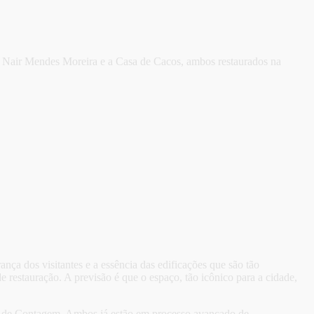
ra Nair Mendes Moreira e a Casa de Cacos, ambos restaurados na
ça dos visitantes e a essência das edificações que são tão
 restauração. A previsão é que o espaço, tão icônico para a cidade,
a de Contagem. Ambos já estão em processo avançado de