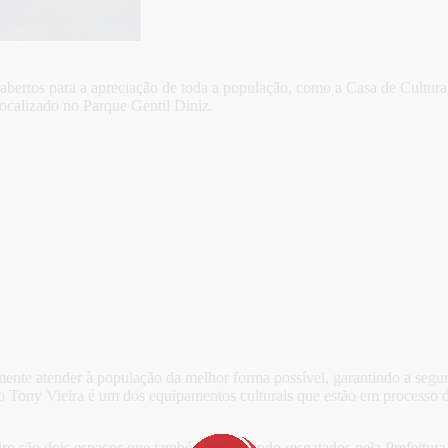
 abertos para a apreciação de toda a população, como a Casa de Cultu
localizado no Parque Gentil Diniz.
nte atender à população da melhor forma possível, garantindo a seguran
 Tony Vieira é um dos equipamentos culturais que estão em processo de
o são dois espaços que também estão sendo resgatados pela Prefeitur