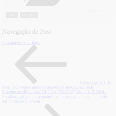
CATEGORIAS
Capa
Contagem
,
Navegação de Post
Post anterior
Anteriores
Novo Caps AD III e
UBS Sede atende agora os moradores da Regional Sede
Próximo post
Próximo
COLUNA EDUCAÇÃO – 21.07.2024 –
Escolhas profissionais e planejamento: navegando o caminho do
ensino médio à carreira