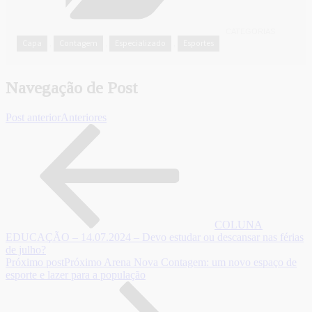
CATEGORIAS
Capa
Contagem
Especializado
Esportes
,
,
,
Navegação de Post
Post anterior
Anteriores
COLUNA
EDUCAÇÃO – 14.07.2024 – Devo estudar ou descansar nas férias
de julho?
Próximo post
Próximo
Arena Nova Contagem: um novo espaço de
esporte e lazer para a população