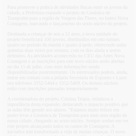
Para promover a prática de atividades físicas entre os jovens da
cidade, a Prefeitura expande o projeto de Ginástica de
Trampolim para a região de Vargem das Flores, no bairro Nova
Contagem, marcando o lançamento do sexto núcleo do projeto.
Destinada a crianças de seis a 12 anos, a nova unidade do
projeto beneficiará 100 jovens, distribuídos em oito turmas:
quatro no período da manhã e quatro à tarde, oferecendo aulas
gratuitas duas vezes por semana, com os dias ainda a serem
definidos. As atividades acontecerão no CEU das Artes Nova
Contagem e as inscrições para este novo núcleo serão abertas
no dia 15 de julho, com mais informações sendo
disponibilizadas posteriormente. Os interessados podem, ainda,
entrar em contato com a própria Secretaria de Esportes e Lazer
nos telefones 3352-5464 e 3352-5469. Os demais núcleos
estão com inscrições pausadas temporariamente.
A coordenadora do projeto, Cristina Trópia, enfatizou a
importância desta expansão, destacando o impacto positivo que
as aulas têm gerado aos alunos. “Estamos muito felizes em
poder levar a Ginástica de Trampolim para mais uma região da
nossa cidade, chegando ao sexto núcleo. Sempre sonhei em ver
este projeto alcançando todos os cantos de Contagem. A
iniciativa tem transformado a vida de muitas crianças. O novo