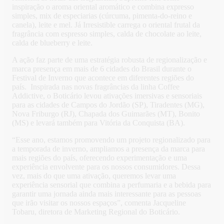
inspiração o aroma oriental aromático e combina expresso
simples, mix de especiarias (cúrcuma, pimenta-do-reino e
canela), leite e mel. Já Irresistible carrega o oriental frutal da
fragrância com espresso simples, calda de chocolate ao leite,
calda de blueberry e leite.
A ação faz parte de uma estratégia robusta de regionalização e
marca presença em mais de 6 cidades do Brasil durante o
Festival de Inverno que acontece em diferentes regiões do
país. Inspirada nas novas fragrâncias da linha Coffee
Addictive, o Boticário levou ativações imersivas e sensoriais
para as cidades de Campos do Jordão (SP), Tiradentes (MG),
Nova Friburgo (RJ), Chapada dos Guimarães (MT), Bonito
(MS) e levará também para Vitória da Conquista (BA).
“Esse ano, estamos promovendo um projeto regionalizado para
a temporada de inverno, ampliamos a presença da marca para
mais regiões do país, oferecendo experimentação e uma
experiência envolvente para os nossos consumidores. Dessa
vez, mais do que uma ativação, queremos levar uma
experiência sensorial que combina a perfumaria e a bebida para
garantir uma jornada ainda mais interessante para as pessoas
que irão visitar os nossos espaços”, comenta Jacqueline
Tobaru, diretora de Marketing Regional do Boticário.