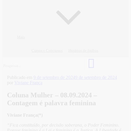
Mais
Cursos e Concursos
Horários de ônibus
Publicado em
9 de setembro de 2024
9 de setembro de 2024
por
Viviane França
Coluna Mulher – 08.09.2024 –
Contagem é palavra feminina
Viviane França(*)
“Fica constituído, por decisão soberana, o Poder Feminino.
Porque feminina é a Lei e feminina é a Justiça. A Liberdade é