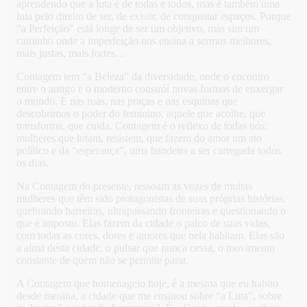
aprendendo que a luta é de todas e todos, mas é também uma
luta pelo direito de ser, de existir, de conquistar espaços. Porque
“a Perfeição” está longe de ser um objetivo, mas sim um
caminho onde a imperfeição nos ensina a sermos melhores,
mais justas, mais fortes…
Contagem tem “a Beleza” da diversidade, onde o encontro
entre o antigo e o moderno constrói novas formas de enxergar
o mundo. É nas ruas, nas praças e nas esquinas que
descobrimos o poder do feminino, aquele que acolhe, que
transforma, que cuida. Contagem é o reflexo de todas nós:
mulheres que lutam, resistem, que fazem do amor um ato
político e da “esperança”, uma bandeira a ser carregada todos
os dias.
Na Contagem do presente, ressoam as vozes de muitas
mulheres que têm sido protagonistas de suas próprias histórias,
quebrando barreiras, ultrapassando fronteiras e questionando o
que é imposto. Elas fazem da cidade o palco de suas vidas,
com todas as cores, dores e amores que nela habitam. Elas são
a alma desta cidade, o pulsar que nunca cessa, o movimento
constante de quem não se permite parar.
A Contagem que homenageio hoje, é a mesma que eu habito
desde menina, a cidade que me ensinou sobre “a Luta”, sobre