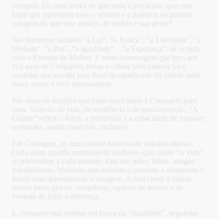
coragem. Eis uma prova de que nada é por acaso: quer um
lugar que representa mais o sentido e a potência da palavra
coragem do que esse pedaço de mundo e sua gente?
São femininas também “a Lei”, “a Justiça”, “a Liberdade”, “a
Verdade”, “a Paz”, “a Igualdade”…”a Esperança”, de acordo
com o Estatuto da Mulher. E nesta homenagem que faço aos
113 anos de Contagem, tomar a cidade pela palavra foi o
caminho que escolhi para dizer do significado da cidade onde
nasci, cresci e vivo intensamente.
São esses os sentidos que estão associados à Contagem para
mim. Símbolo de vida, de resistência e de transformação. “A
Cidade” reflete a força, a resiliência e a capacidade de renascer
a cada dia, assim como nós, mulheres.
Em Contagem, as ruas contam histórias de batalhas diárias.
Cada canto guarda memórias de mulheres que, como “a Vida”,
se reinventam a cada instante. Elas são mães, filhas, amigas,
trabalhadoras. Mulheres que moldam o presente e constroem o
futuro com determinação e coragem. Assim como a cidade,
somos todas plurais, complexas, repletas de sonhos e de
vontade de fazer a diferença.
E, enquanto nos unimos em busca da “Igualdade”, seguimos