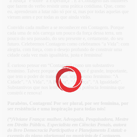
“a Justiça” e sobre “a Esperança”. É a Contagem das mulheres
que fazem do verbo resistir uma prática cotidiana. Que, como
eu, aprenderam a lutar não só por si, mas por todas aquelas que
vieram antes e por todas as que ainda virão.
Convido cada mulher a se reconhecer em Contagem. Porque
cada uma de nós carrega um pouco da força dessa terra, um
pouco do seu passado, do seu presente e, certamente, do seu
futuro. Celebremos Contagem como celebramos “a Vida”: com
alegria, com força, com o desejo profundo de construir uma
cidade cada vez mais igualitária, justa e feminina!
É curioso pensar em “Contagem” como um substantivo
feminino. Talvez porque tudo aquilo que é grande, importante,
que tem o poder de transformar, seja mesmo feminino: “A
Cidade”, “A Vida”, “A Beleza”, “A Força”, “A Igualdade”.
Substantivos que nos lembram que é a potência feminina que
constrói e renova!
Parabéns, Contagem! Por ser plural, por ser feminina, por
ser resistência e uma inspiração para todas nós!
(*)Viviane França: mulher, Advogada, Pesquisadora, Mestre
em Direito Público, Especialista em Ciências Penais, autora
do livro Democracia Participativa e Planejamento Estatal: o
exemplo do plano plurianual no município de Contagem.