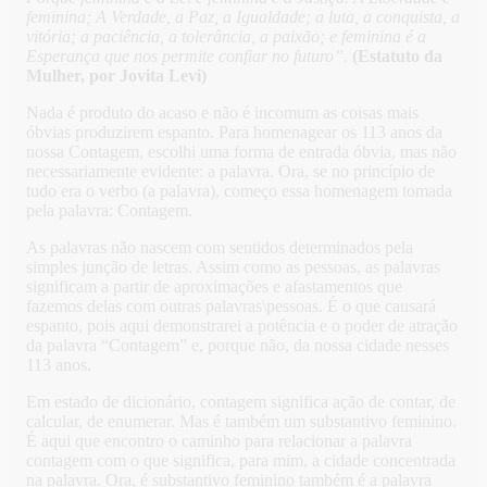
feminina; A Verdade, a Paz, a Igualdade; a luta, a conquista, a
vitória; a paciência, a tolerância, a paixão; e feminina é a
Esperança que nos permite confiar no futuro”.
(Estatuto da
Mulher, por Jovita Levi)
Nada é produto do acaso e não é incomum as coisas mais
óbvias produzirem espanto. Para homenagear os 113 anos da
nossa Contagem, escolhi uma forma de entrada óbvia, mas não
necessariamente evidente: a palavra. Ora, se no princípio de
tudo era o verbo (a palavra), começo essa homenagem tomada
pela palavra: Contagem.
As palavras não nascem com sentidos determinados pela
simples junção de letras. Assim como as pessoas, as palavras
significam a partir de aproximações e afastamentos que
fazemos delas com outras palavras\pessoas. É o que causará
espanto, pois aqui demonstrarei a potência e o poder de atração
da palavra “Contagem” e, porque não, da nossa cidade nesses
113 anos.
Em estado de dicionário, contagem significa ação de contar, de
calcular, de enumerar. Mas é também um substantivo feminino.
É aqui que encontro o caminho para relacionar a palavra
contagem com o que significa, para mim, a cidade concentrada
na palavra. Ora, é substantivo feminino também é a palavra