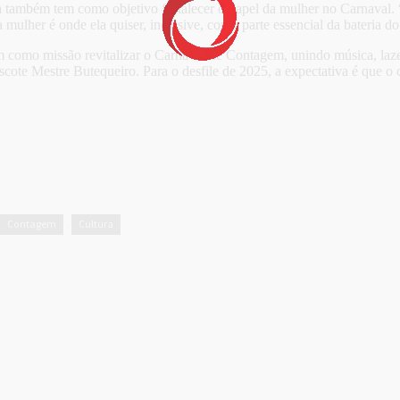
va também tem como objetivo fortalecer o papel da mulher no Carnaval.
 mulher é onde ela quiser, inclusive, como parte essencial da bateria do
como missão revitalizar o Carnaval de Contagem, unindo música, lazer
scote Mestre Butequeiro. Para o desfile de 2025, a expectativa é que o 
Contagem
Cultura
,