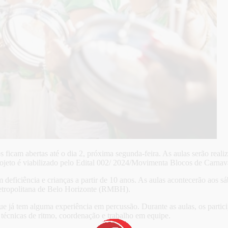
 ficam abertas até o dia 2, próxima segunda-feira. As aulas serão real
ojeto é viabilizado pelo Edital 002/ 2024/Movimenta Blocos de Carnaval,
 deficiência e crianças a partir de 10 anos. As aulas acontecerão aos 
Metropolitana de Belo Horizonte (RMBH).
que já tem alguma experiência em percussão. Durante as aulas, os parti
 técnicas de ritmo, coordenação e trabalho em equipe.