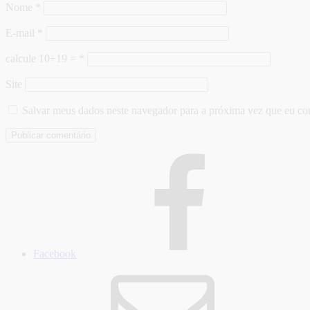
Nome
*
E-mail
*
calcule 10+19 =
*
Site
Salvar meus dados neste navegador para a próxima vez que eu co
Facebook