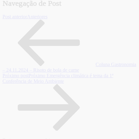
Navegação de Post
Post anterior
Anteriores
Coluna Gastronomia
– 24.11.2024 – Risoto de bola de carne
Próximo post
Próximo
Emergência climática é tema da 1ª
Conferência de Meio Ambiente