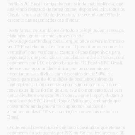
Feirão SPC Brasil, campanha para sair da inadimplência, que
está sendo realizado de forma online, disponível 24h, todos os
dias da semana até 10 de dezembro, oferecendo até 99% de
desconto nas negociações das dívidas.
Desta forma, consumidores de todo o país já podem acessar a
plataforma gratuitamente, através do site
www.negociardivida.spcbrasil.org.br, onde deverá informar o
seu CPF na tela inicial e clicar em “Quero tirar meu nome do
vermelho” para verificar se existem ofertas disponíveis para
negociação, que poderão ser parceladas em até 24 vezes, com
pagamento por PIX e boleto bancário. “O Feirão SPC Brasil
oferece uma oportunidade única para os consumidores
negociarem suas dívidas com descontos de até 99%. É a
chance para mais de 46 milhões de brasileiros saírem da
inadimplência. Com a entrada do décimo terceiro salário e a
renda extra típica do fim de ano, este é o momento ideal para
quitar dívidas e começar 2025 com o nome limpo”, destaca o
presidente do SPC Brasil, Roque Pellizzaro, lembrando que
consumidor ainda poderá ter o apoio nos balcões de
atendimento das CDLs e associações comerciais de todo o
Brasil.
O diferencial deste feirão é que todo consumidor que efetuar o
pagamento do seu acordo por PIX ou Boleto, terá acesso a 30