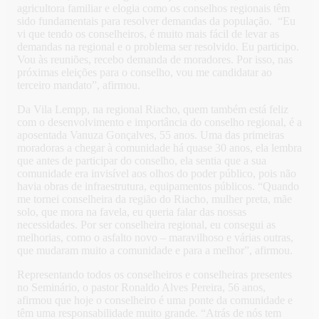
agricultora familiar e elogia como os conselhos regionais têm
sido fundamentais para resolver demandas da população. “Eu
vi que tendo os conselheiros, é muito mais fácil de levar as
demandas na regional e o problema ser resolvido. Eu participo.
Vou às reuniões, recebo demanda de moradores. Por isso, nas
próximas eleições para o conselho, vou me candidatar ao
terceiro mandato”, afirmou.
Da Vila Lempp, na regional Riacho, quem também está feliz
com o desenvolvimento e importância do conselho regional, é a
aposentada Vanuza Gonçalves, 55 anos. Uma das primeiras
moradoras a chegar à comunidade há quase 30 anos, ela lembra
que antes de participar do conselho, ela sentia que a sua
comunidade era invisível aos olhos do poder público, pois não
havia obras de infraestrutura, equipamentos públicos. “Quando
me tornei conselheira da região do Riacho, mulher preta, mãe
solo, que mora na favela, eu queria falar das nossas
necessidades. Por ser conselheira regional, eu consegui as
melhorias, como o asfalto novo – maravilhoso e várias outras,
que mudaram muito a comunidade e para a melhor”, afirmou.
Representando todos os conselheiros e conselheiras presentes
no Seminário, o pastor Ronaldo Alves Pereira, 56 anos,
afirmou que hoje o conselheiro é uma ponte da comunidade e
têm uma responsabilidade muito grande. “Atrás de nós tem