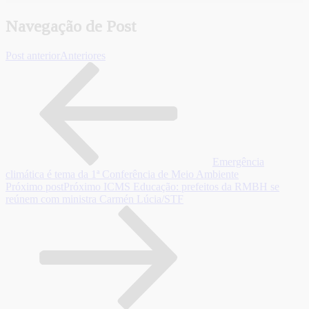
Navegação de Post
Post anterior
Anteriores
Emergência
climática é tema da 1ª Conferência de Meio Ambiente
Próximo post
Próximo
ICMS Educação: prefeitos da RMBH se
reúnem com ministra Carmén Lúcia/STF