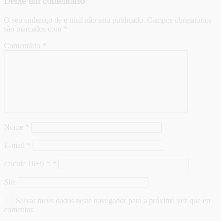
Deixe um comentário
O seu endereço de e-mail não será publicado.
Campos obrigatórios
são marcados com
*
Comentário
*
Nome
*
E-mail
*
calcule 10+9 =
*
Site
Salvar meus dados neste navegador para a próxima vez que eu
comentar.