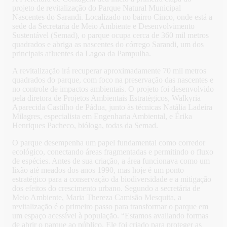
projeto de revitalização do Parque Natural Municipal
Nascentes do Sarandi. Localizado no bairro Cinco, onde está a
sede da Secretaria de Meio Ambiente e Desenvolvimento
Sustentável (Semad), o parque ocupa cerca de 360 mil metros
quadrados e abriga as nascentes do córrego Sarandi, um dos
principais afluentes da Lagoa da Pampulha.
A revitalização irá recuperar aproximadamente 70 mil metros
quadrados do parque, com foco na preservação das nascentes e
no controle de impactos ambientais. O projeto foi desenvolvido
pela diretora de Projetos Ambientais Estratégicos, Walkyria
Aparecida Castilho de Pádua, junto às técnicas Natália Ladeira
Milagres, especialista em Engenharia Ambiental, e Érika
Henriques Pacheco, bióloga, todas da Semad.
O parque desempenha um papel fundamental como corredor
ecológico, conectando áreas fragmentadas e permitindo o fluxo
de espécies. Antes de sua criação, a área funcionava como um
lixão até meados dos anos 1990, mas hoje é um ponto
estratégico para a conservação da biodiversidade e a mitigação
dos efeitos do crescimento urbano. Segundo a secretária de
Meio Ambiente, Maria Thereza Camisão Mesquita, a
revitalização é o primeiro passo para transformar o parque em
um espaço acessível à população. “Estamos avaliando formas
de abrir o parque ao público. Ele foi criado para proteger as