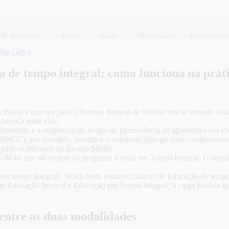
Tv & Famosos
Beleza
Saúde
Tecnologia
Classificados
dna Glece
a de tempo integral: como funciona na prát
Brasil a procura para o Sistema Integral de Ensino tem se tornado cad
ferença entre elas.
sciplinaridade e a ampliação do tempo de permanência de aprendizes nas e
(BNCC), por exemplo, incentiva o constante diálogo entre componentes 
 para os três anos do Ensino Médio.
 de lei que dá origem ao programa Escola em Tempo Integral. O objetiv
ão em tempo integral? Vejam bem, estamos falando de Educação de temp
entre Educação Integral e Educação em Tempo Integral; a carga horária q
 entre as duas modalidades