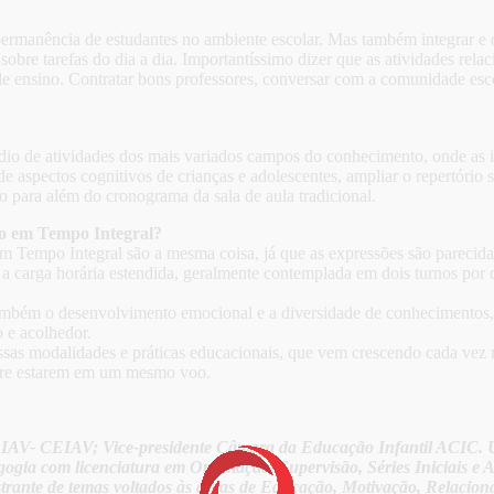
ermanência de estudantes no ambiente escolar. Mas também integrar e o
obre tarefas do dia a dia. Importantíssimo dizer que as atividades relaci
de ensino. Contratar bons professores, conversar com a comunidade esco
dio de atividades dos mais variados campos do conhecimento, onde as in
 aspectos cognitivos de crianças e adolescentes, ampliar o repertório s
go para além do cronograma da sala de aula tradicional.
ão em Tempo Integral?
m Tempo Integral são a mesma coisa, já que as expressões são parecida
carga horária estendida, geralmente contemplada em dois turnos por d
ambém o desenvolvimento emocional e a diversidade de conhecimentos, cu
 e acolhedor.
ssas modalidades e práticas educacionais, que vem crescendo cada vez m
mpre estarem em um mesmo voo.
/CEIAV- CEIAV; Vice-presidente Câmara da Educação Infantil ACIC.
a com licenciatura em Orientação, Supervisão, Séries Iniciais e A
rante de temas voltados às áreas de Educação, Motivação, Relaciona