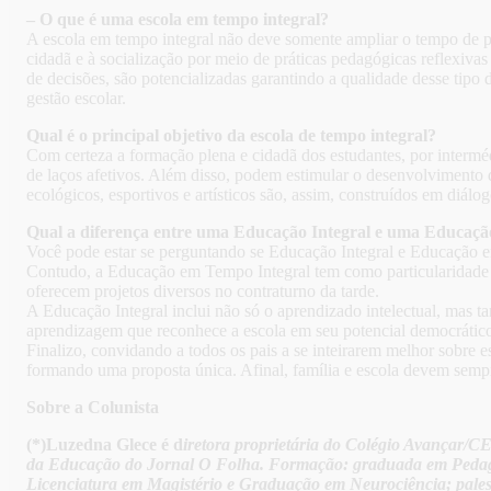
– O que é uma escola em tempo integral?
A escola em tempo integral não deve somente ampliar o tempo de p
cidadã e à socialização por meio de práticas pedagógicas reflexivas s
de decisões, são potencializadas garantindo a qualidade desse tipo 
gestão escolar.
Qual é o principal objetivo da escola de tempo integral?
Com certeza a formação plena e cidadã dos estudantes, por intermé
de laços afetivos. Além disso, podem estimular o desenvolvimento de
ecológicos, esportivos e artísticos são, assim, construídos em diálo
Qual a diferença entre uma Educação Integral e uma Educaç
Você pode estar se perguntando se Educação Integral e Educação e
Contudo, a Educação em Tempo Integral tem como particularidade a 
oferecem projetos diversos no contraturno da tarde.
A Educação Integral inclui não só o aprendizado intelectual, mas t
aprendizagem que reconhece a escola em seu potencial democrático
Finalizo, convidando a todos os pais a se inteirarem melhor sobre e
formando uma proposta única. Afinal, família e escola devem se
Sobre a Colunista
(*)Luzedna Glece é d
iretora proprietária do Colégio Avançar
da Educação do Jornal O Folha. Formação: graduada em Pedagogi
Licenciatura em Magistério e Graduação em Neurociência; palest