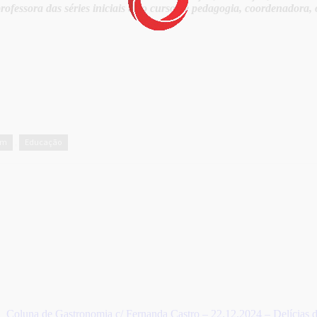
rofessora das séries iniciais e do curso de pedagogia, coordenadora, o
em
Educação
,
Coluna de Gastronomia c/ Fernanda Castro – 22.12.2024 – Delícias 