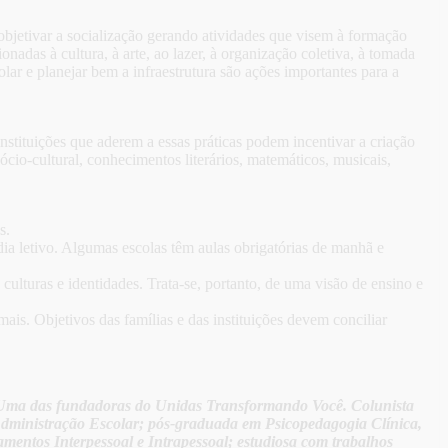
bjetivar a socialização gerando atividades que visem à formação
onadas à cultura, à arte, ao lazer, à organização coletiva, à tomada
lar e planejar bem a infraestrutura são ações importantes para a
stituições que aderem a essas práticas podem incentivar a criação
ócio-cultural, conhecimentos literários, matemáticos, musicais,
s.
ia letivo. Algumas escolas têm aulas obrigatórias de manhã e
lturas e identidades. Trata-se, portanto, de uma visão de ensino e
ais. Objetivos das famílias e das instituições devem conciliar
 Uma das fundadoras do Unidas Transformando Você. Colunista
dministração Escolar; pós-graduada em Psicopedagogia Clínica,
mentos Interpessoal e Intrapessoal; estudiosa com trabalhos