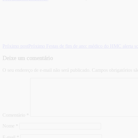
Próximo post
Próximo
Festas de fim de ano: médico do HMC alerta so
Deixe um comentário
O seu endereço de e-mail não será publicado.
Campos obrigatórios s
Comentário
*
Nome
*
E-mail
*