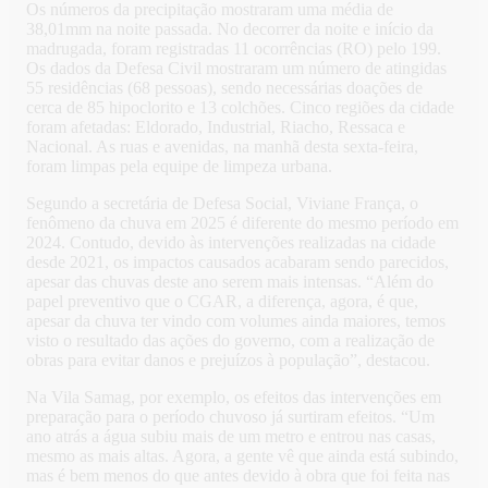
Os números da precipitação mostraram uma média de
38,01mm na noite passada. No decorrer da noite e início da
madrugada, foram registradas 11 ocorrências (RO) pelo 199.
Os dados da Defesa Civil mostraram um número de atingidas
55 residências (68 pessoas), sendo necessárias doações de
cerca de 85 hipoclorito e 13 colchões. Cinco regiões da cidade
foram afetadas: Eldorado, Industrial, Riacho, Ressaca e
Nacional. As ruas e avenidas, na manhã desta sexta-feira,
foram limpas pela equipe de limpeza urbana.
Segundo a secretária de Defesa Social, Viviane França, o
fenômeno da chuva em 2025 é diferente do mesmo período em
2024. Contudo, devido às intervenções realizadas na cidade
desde 2021, os impactos causados acabaram sendo parecidos,
apesar das chuvas deste ano serem mais intensas. “Além do
papel preventivo que o CGAR, a diferença, agora, é que,
apesar da chuva ter vindo com volumes ainda maiores, temos
visto o resultado das ações do governo, com a realização de
obras para evitar danos e prejuízos à população”, destacou.
Na Vila Samag, por exemplo, os efeitos das intervenções em
preparação para o período chuvoso já surtiram efeitos. “Um
ano atrás a água subiu mais de um metro e entrou nas casas,
mesmo as mais altas. Agora, a gente vê que ainda está subindo,
mas é bem menos do que antes devido à obra que foi feita nas