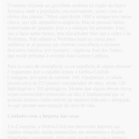
O mesmo foi pode ser percebido também na região do bairro
Ressaca, onde a população, sucessivamente, sofreu com os
efeitos das chuvas. “Moro aqui desde 1980 e sempre teve muita
chuva, que não atrapalhava ninguém. Mas as pessoas foram
construindo de qualquer jeito e a situação foi piorando. Esse
ano a água subiu menos, mas não adianta falar que a culpa é da
Prefeitura. Não adianta a Prefeitura fazer as coisas para
melhorar se as pessoas não tiverem consciência e fazerem
descartes corretos, por exemplo”, explicou José dos Santos,
que reside próximo à avenida João Gomes Cardoso.
Para os casos de emergência ou na iminência de algum desastre
é importante que o cidadão acione a Defesa Civil de
Contagem, por meio do telefone 199. Atualmente, a cidade
possui cerca de 255 pontos considerados de risco, sendo 150
hidrológicos e 105 geológicos. Mesmo que alguns desses riscos
sejam considerados potenciais ou não, é fundamental que as
pessoas tenham conhecimento da maneira indicada e adequada
ao agir perante uma situação de risco de vida.
Cuidados com a limpeza das casas
Em Contagem, a Defesa Civil tem percorrido imóveis nas
regiões atingidas dando orientações aos moradores e doando
hipoclorito concentrado, item usado na desinfecção e limpeza