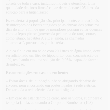
correta de toda a casa, incluindo móveis e utensílios. Uma
quantidade de cinco litros é capaz de render até 105 litros da
solução para a higienização.
Esses alertas à população são, principalmente, em relação às
desinfecções dos locais atingidos pelas chuvas dos primeiros
dias do ano, a fim de que os moradores possam evitar doenças
como a leptospirose (provocada pela urina do rato). outras,
como tétano, hepatites A e E e, ainda, as chamadas
“diarreicas”, provocadas por bactérias.
A dica é que em um balde com 20 Litros de água limpa, deve
ser adicionado um litro de hipoclorito, com concentração de
1%, resultando em uma solução de 0,05%, capaz de fazer a
desinfecção.
Recomendações em caso de enchente:
– Evitar áreas de inundação, não se abrigando debaixo de
árvores, nem encostando em postes ligados à rede elétrica.
Deixar toda a rede elétrica da casa desligada
– Em caso de estar dentro de carro, abir os vidros, subir para o
teto pela janela, acionando o Corpo de Bombeiros (193).