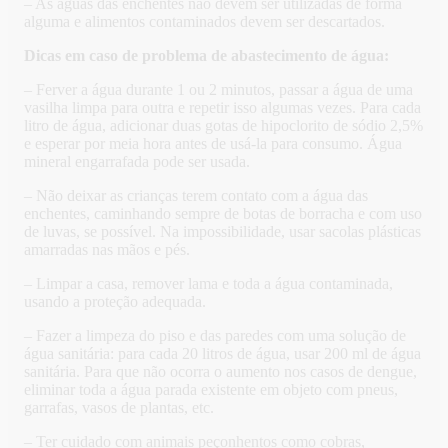
– As águas das enchentes não devem ser utilizadas de forma
alguma e alimentos contaminados devem ser descartados.
Dicas em caso de problema de abastecimento de água:
– Ferver a água durante 1 ou 2 minutos, passar a água de uma
vasilha limpa para outra e repetir isso algumas vezes. Para cada
litro de água, adicionar duas gotas de hipoclorito de sódio 2,5%
e esperar por meia hora antes de usá-la para consumo. Água
mineral engarrafada pode ser usada.
– Não deixar as crianças terem contato com a água das
enchentes, caminhando sempre de botas de borracha e com uso
de luvas, se possível. Na impossibilidade, usar sacolas plásticas
amarradas nas mãos e pés.
– Limpar a casa, remover lama e toda a água contaminada,
usando a proteção adequada.
– Fazer a limpeza do piso e das paredes com uma solução de
água sanitária: para cada 20 litros de água, usar 200 ml de água
sanitária. Para que não ocorra o aumento nos casos de dengue,
eliminar toda a água parada existente em objeto com pneus,
garrafas, vasos de plantas, etc.
– Ter cuidado com animais peçonhentos como cobras,